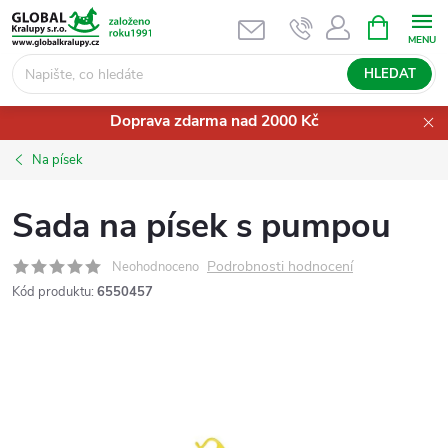
Přejít
NÁKUPNÍ
KOŠÍK
na
obsah
HLEDAT
Doprava zdarma nad 2000 Kč
Na písek
Sada na písek s pumpou
Podrobnosti hodnocení
Neohodnoceno
Kód produktu:
6550457