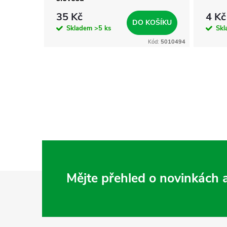
35 Kč
4 Kč
KOŠÍKU
DO KOŠÍKU
Skladem
>5 ks
Sk
Kód:
5000083
Kód:
5010494
Z
Mějte přehled o novinkách
á