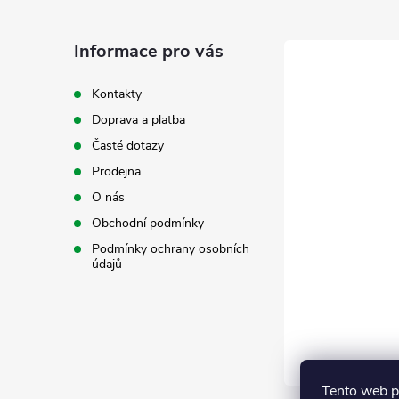
p
a
Informace pro vás
t
Kontakty
Doprava a platba
í
Časté dotazy
Prodejna
O nás
Obchodní podmínky
Podmínky ochrany osobních
údajů
Tento web p