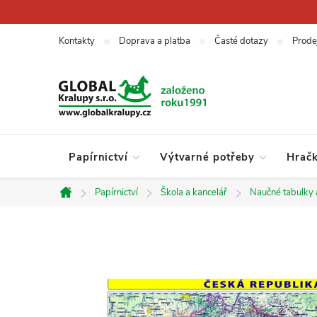
Přejít
na
obsah
Kontakty
Doprava a platba
Časté dotazy
Prode
Papírnictví
Výtvarné potřeby
Hrač
Papírnictví
Škola a kancelář
Naučné tabulky 
Domů