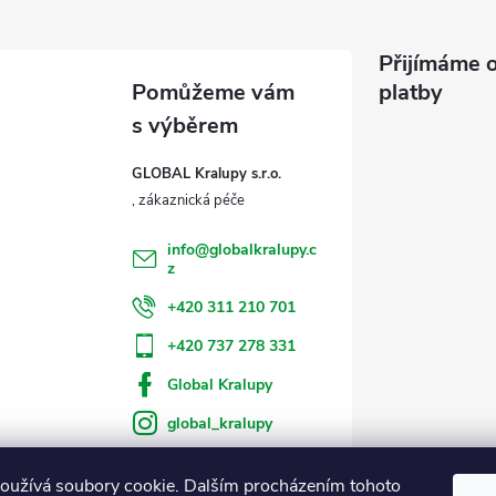
Přijímáme o
platby
GLOBAL Kralupy s.r.o.
info
@
globalkralupy.c
z
+420 311 210 701
+420 737 278 331
Global Kralupy
global_kralupy
oužívá soubory cookie. Dalším procházením tohoto