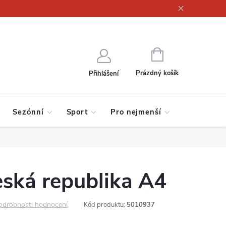
ajů
NÁKUPNÍ
KOŠÍK
Prázdný košík
Přihlášení
Sezónní
Sport
Pro nejmenší
ská republika A4
odrobnosti hodnocení
Kód produktu:
5010937