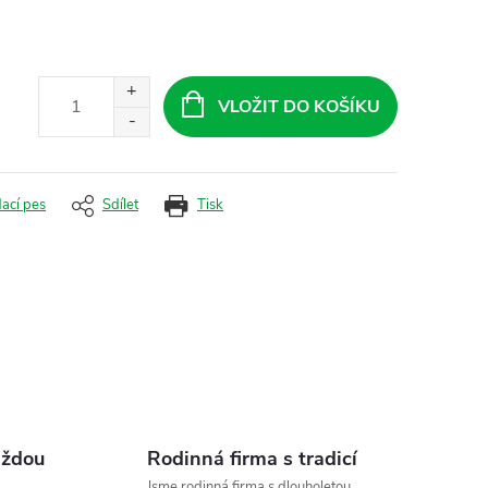
VLOŽIT DO KOŠÍKU
dací pes
Sdílet
Tisk
aždou
Rodinná firma s tradicí
Jsme rodinná firma s dlouholetou