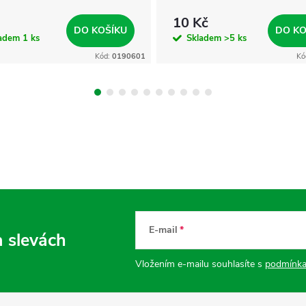
10 Kč
DO KOŠÍKU
DO KO
ladem
1 ks
Skladem
>5 ks
Kód:
0190601
Kó
E-mail
a slevách
Vložením e-mailu souhlasíte s
podmínka