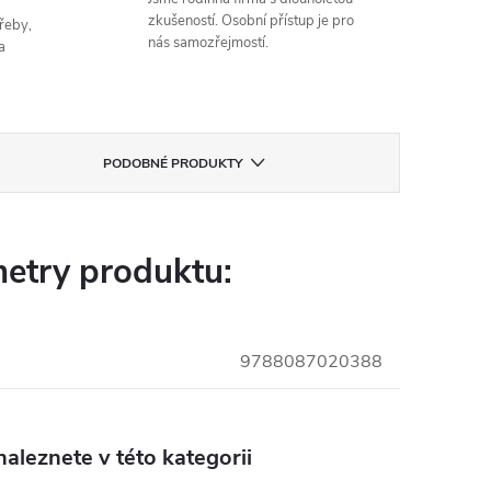
zkušeností. Osobní přístup je pro
řeby,
nás samozřejmostí.
a
PODOBNÉ PRODUKTY
etry produktu:
9788087020388
aleznete v této kategorii