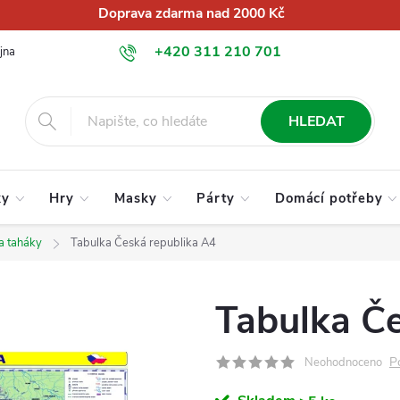
Doprava zdarma nad 2000 Kč
+420 311 210 701
jna
O nás
Obchodní podmínky
Podmínky ochrany osobních úd
info@globalkralupy.cz
HLEDAT
ky
Hry
Masky
Párty
Domácí potřeby
a taháky
Tabulka Česká republika A4
Tabulka Če
P
Neohodnoceno