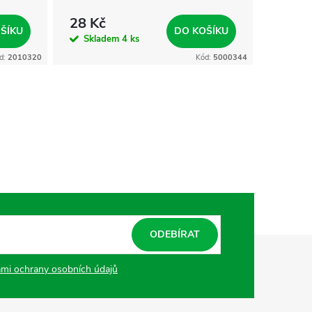
28 Kč
33 Kč
ŠÍKU
DO KOŠÍKU
Skladem
4 ks
Skla
d:
2010320
Kód:
5000344
ODEBÍRAT
mi ochrany osobních údajů