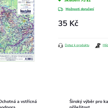
Skladem
>5 ks
Možnosti doručení
35 Kč
Měrná
cena:
Dotaz k produktu
Hlí
Ochotná a vstřícná
Široký výběr pro k
podpora
příležitost