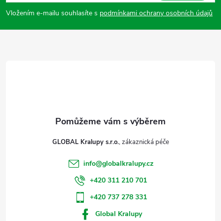
p
Vložením e-mailu souhlasíte s
podmínkami ochrany osobních údajů
a
t
í
GLOBAL Kralupy s.r.o.
info
@
globalkralupy.cz
+420 311 210 701
+420 737 278 331
Global Kralupy