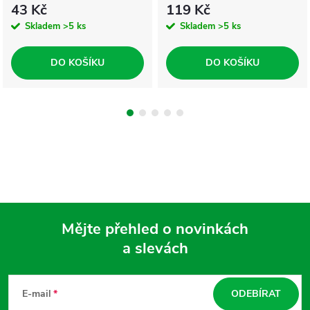
43 Kč
119 Kč
Skladem
>5 ks
Skladem
>5 ks
DO KOŠÍKU
DO KOŠÍKU
Mějte přehled o novinkách
a slevách
Z
á
E-mail
ODEBÍRAT