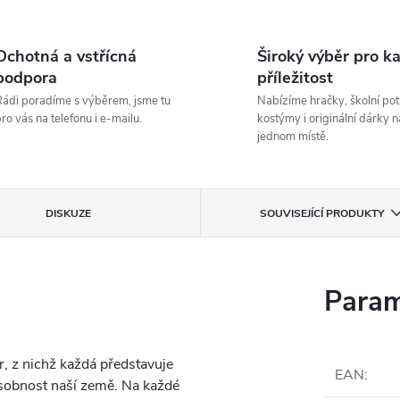
Ochotná a vstřícná
Široký výběr pro k
podpora
příležitost
ádi poradíme s výběrem, jsme tu
Nabízíme hračky, školní pot
ro vás na telefonu i e-mailu.
kostýmy i originální dárky n
jednom místě.
DISKUZE
SOUVISEJÍCÍ PRODUKTY
Param
, z nichž každá představuje
EAN
:
osobnost naší země. Na každé