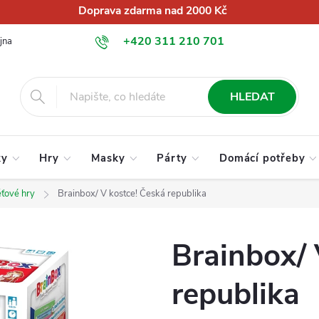
Doprava zdarma nad 2000 Kč
+420 311 210 701
jna
O nás
Obchodní podmínky
Podmínky ochrany osobních úd
info@globalkralupy.cz
HLEDAT
ky
Hry
Masky
Párty
Domácí potřeby
ťové hry
Brainbox/ V kostce! Česká republika
Brainbox/ 
republika