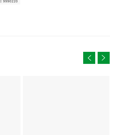
d:
9990220
Tip