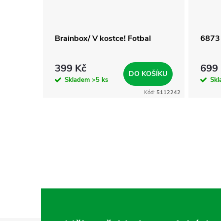
ich
Brainbox/ V kostce! Fotbal
6873
399 Kč
699
KOŠÍKU
DO KOŠÍKU
Skladem
>5 ks
Sk
Kód:
5120604
Kód:
5112242