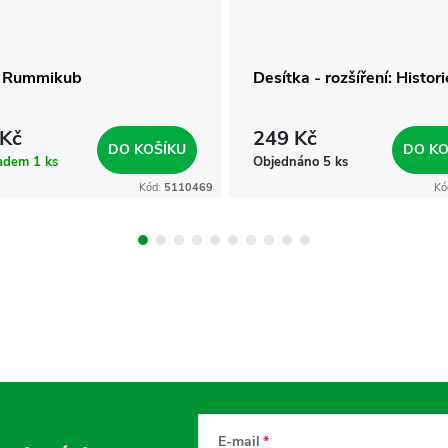
 Rummikub
Desítka - rozšíření: Histori
 Kč
249 Kč
DO KOŠÍKU
DO KO
ladem
1 ks
Objednáno
5 ks
Kód:
5110469
Kó
E-mail