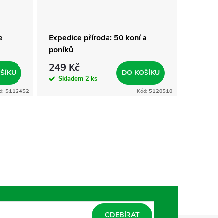
e
Expedice příroda: 50 koní a
Banan
poníků
249 Kč
419 
ŠÍKU
DO KOŠÍKU
Skladem
2 ks
Skla
d:
5112452
Kód:
5120510
ODEBÍRAT