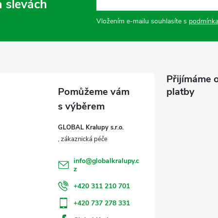
a slevách
Vložením e-mailu souhlasíte s
podmínka
Přijímáme o
platby
GLOBAL Kralupy s.r.o.
info
@
globalkralupy.c
z
+420 311 210 701
+420 737 278 331