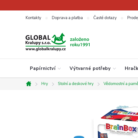
Přejít
na
obsah
Kontakty
Doprava a platba
Časté dotazy
Prode
Papírnictví
Výtvarné potřeby
Hrač
Hry
Stolní a deskové hry
Vědomostní a pamě
Domů