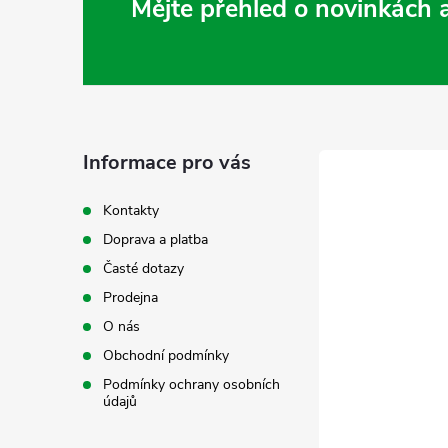
Z
Mějte přehled o novinkách
á
p
a
Informace pro vás
t
Kontakty
Doprava a platba
í
Časté dotazy
Prodejna
O nás
Obchodní podmínky
Podmínky ochrany osobních
údajů