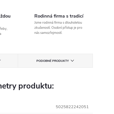
aždou
Rodinná firma s tradicí
Jsme rodinná firma s dlouholetou
zkušeností. Osobní přístup je pro
řeby,
nás samozřejmostí.
a
PODOBNÉ PRODUKTY
etry produktu:
5025822242051