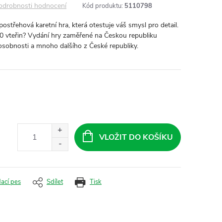
odrobnosti hodnocení
Kód produktu:
5110798
střehová karetní hra, která otestuje váš smysl pro detail.
0 vteřin? Vydání hry zaměřené na Českou republiku
é osobnosti a mnoho dalšího z České republiky.
VLOŽIT DO KOŠÍKU
dací pes
Sdílet
Tisk