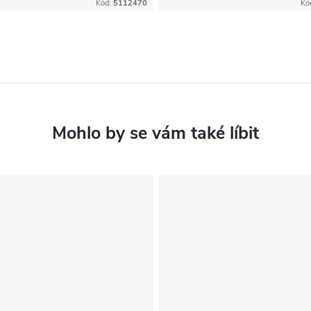
Kód:
5112470
Kó