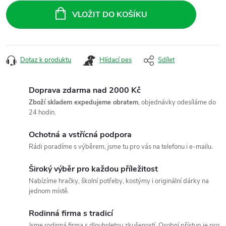
cena:
VLOŽIT DO KOŠÍKU
Dotaz k produktu
Hlídací pes
Sdílet
Doprava zdarma nad 2000 Kč
Zboží skladem expedujeme obratem
, objednávky odesíláme do
24 hodin.
Ochotná a vstřícná podpora
Rádi poradíme s výběrem, jsme tu pro vás na telefonu i e-mailu.
Široký výběr pro každou příležitost
Nabízíme hračky, školní potřeby, kostýmy i originální dárky na
jednom místě.
Rodinná firma s tradicí
Jsme rodinná firma s dlouholetou zkušeností. Osobní přístup je pro