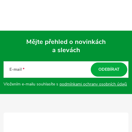
Mějte přehled o novinkách
a slevách
Z
á
E-mail
ODEBÍRAT
p
Vložením e-mailu souhlasíte s
podmínkami ochrany osobních údajů
a
t
í