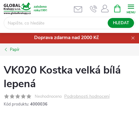
Přejít
NÁKUPNÍ
KOŠÍK
na
obsah
HLEDAT
Doprava zdarma nad 2000 Kč
Papír
VK020 Kostka velká bílá
lepená
Podrobnosti hodnocení
Neohodnoceno
Kód produktu:
4000036