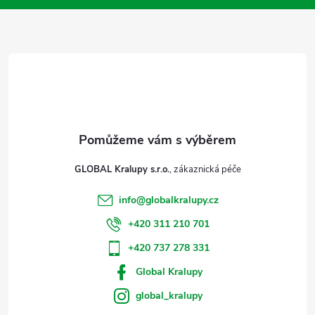
a
t
í
GLOBAL Kralupy s.r.o.
info
@
globalkralupy.cz
+420 311 210 701
+420 737 278 331
Global Kralupy
global_kralupy