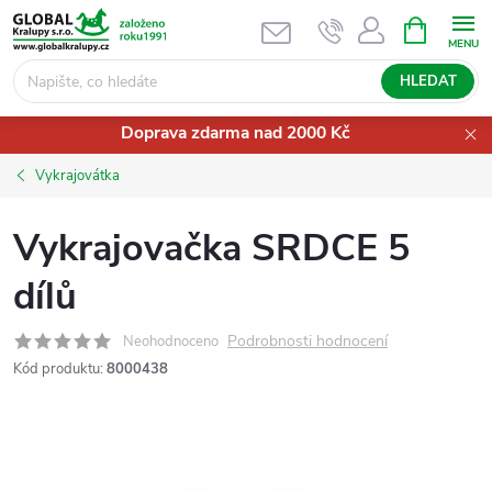
Přejít
NÁKUPNÍ
KOŠÍK
na
obsah
HLEDAT
Doprava zdarma nad 2000 Kč
Vykrajovátka
Vykrajovačka SRDCE 5
dílů
Podrobnosti hodnocení
Neohodnoceno
Kód produktu:
8000438