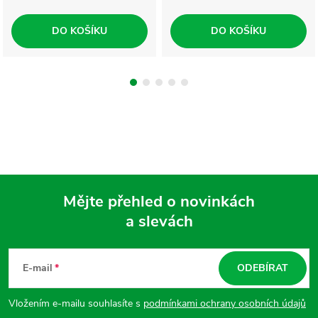
DO KOŠÍKU
DO KOŠÍKU
Mějte přehled o novinkách
a slevách
Z
á
E-mail
ODEBÍRAT
p
Vložením e-mailu souhlasíte s
podmínkami ochrany osobních údajů