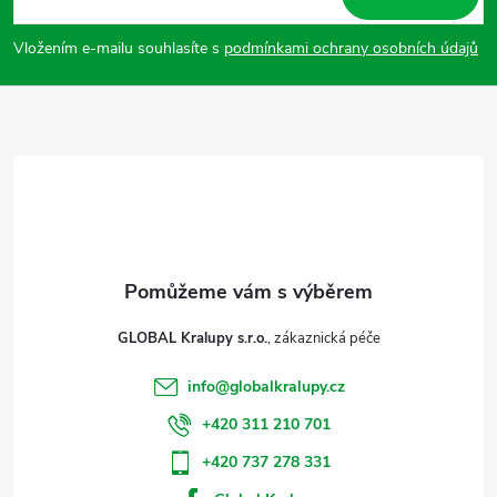
p
Vložením e-mailu souhlasíte s
podmínkami ochrany osobních údajů
a
t
í
GLOBAL Kralupy s.r.o.
info
@
globalkralupy.cz
+420 311 210 701
+420 737 278 331