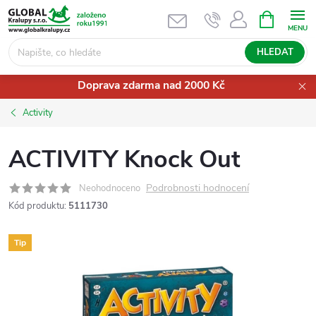
Přejít
NÁKUPNÍ
KOŠÍK
na
obsah
HLEDAT
Doprava zdarma nad 2000 Kč
Activity
ACTIVITY Knock Out
Podrobnosti hodnocení
Neohodnoceno
Kód produktu:
5111730
Tip