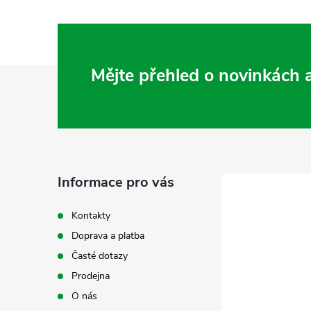
Z
Mějte přehled o novinkách
á
p
a
Informace pro vás
t
Kontakty
Doprava a platba
í
Časté dotazy
Prodejna
O nás