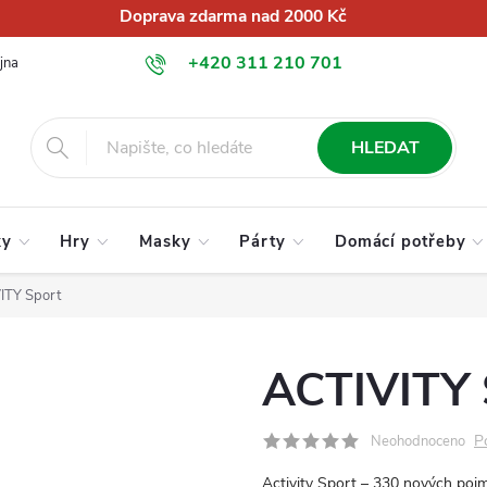
Doprava zdarma nad 2000 Kč
+420 311 210 701
jna
O nás
Obchodní podmínky
Podmínky ochrany osobních úd
info@globalkralupy.cz
HLEDAT
ky
Hry
Masky
Párty
Domácí potřeby
ITY Sport
ACTIVITY 
P
Neohodnoceno
Activity Sport – 330 nových poj