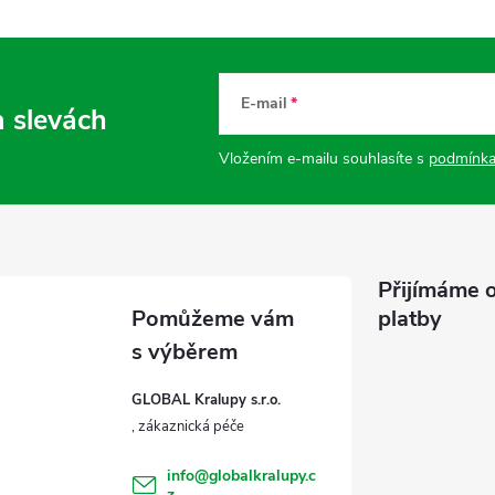
E-mail
a slevách
Vložením e-mailu souhlasíte s
podmínka
Přijímáme o
platby
GLOBAL Kralupy s.r.o.
info
@
globalkralupy.c
z