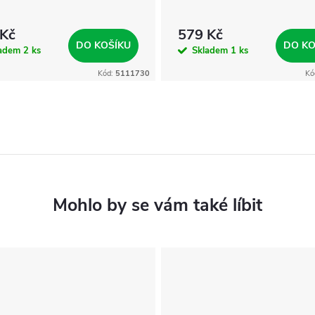
 Kč
579 Kč
DO KOŠÍKU
DO KO
ladem
2 ks
Skladem
1 ks
Kód:
5111730
Kó