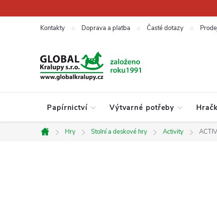
Přejít
na
obsah
Kontakty
Doprava a platba
Časté dotazy
Prode
Papírnictví
Výtvarné potřeby
Hrač
Hry
Stolní a deskové hry
Activity
ACTIV
Domů