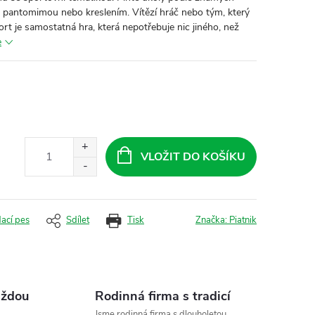
m, pantomimou nebo kreslením. Vítězí hráč nebo tým, který
ort je samostatná hra, která nepotřebuje nic jiného, než
e
VLOŽIT DO KOŠÍKU
dací pes
Sdílet
Tisk
Značka:
Piatnik
aždou
Rodinná firma s tradicí
Jsme rodinná firma s dlouholetou