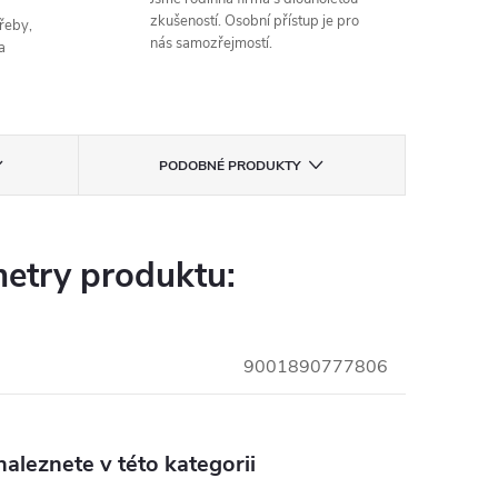
zkušeností. Osobní přístup je pro
řeby,
nás samozřejmostí.
a
PODOBNÉ PRODUKTY
etry produktu:
9001890777806
aleznete v této kategorii