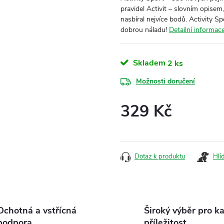
pravidel Activit – slovním opise
nasbíral nejvíce bodů. Activity Sp
dobrou náladu!
Detailní informac
Skladem
2 ks
Možnosti doručení
329 Kč
Měrná
cena:
Dotaz k produktu
Hlí
Ochotná a vstřícná
Široký výběr pro k
podpora
příležitost