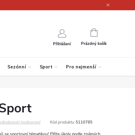
ajů
NÁKUPNÍ
KOŠÍK
Prázdný košík
Přihlášení
Sezónní
Sport
Pro nejmenší
Sport
odrobnosti hodnocení
Kód produktu:
5110785
mů se sportovní tématikou! Plňte úkoly podle známých