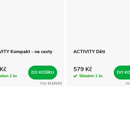
ITY Kompakt - na cesty
ACTIVITY Děti
 Kč
579 Kč
DO KOŠÍKU
DO KO
ladem
2 ks
Skladem
1 ks
Kód:
5110223
Kó