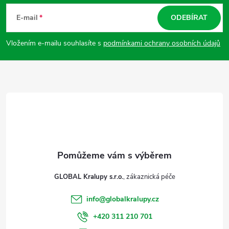
á
E-mail
ODEBÍRAT
p
Vložením e-mailu souhlasíte s
podmínkami ochrany osobních údajů
a
t
í
GLOBAL Kralupy s.r.o.
info
@
globalkralupy.cz
+420 311 210 701