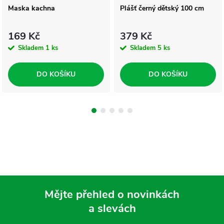
Maska kachna
Plášť černý dětský 100 cm
169 Kč
379 Kč
Skladem
1 ks
Skladem
5 ks
DO KOŠÍKU
DO KOŠÍKU
Mějte přehled o novinkách
a slevách
Z