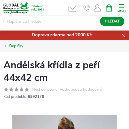
Přejít
NÁKUPNÍ
KOŠÍK
na
obsah
HLEDAT
Doprava zdarma nad 2000 Kč
Doplňky
Andělská křídla z peří
44x42 cm
Podrobnosti hodnocení
Neohodnoceno
Kód produktu:
6992176