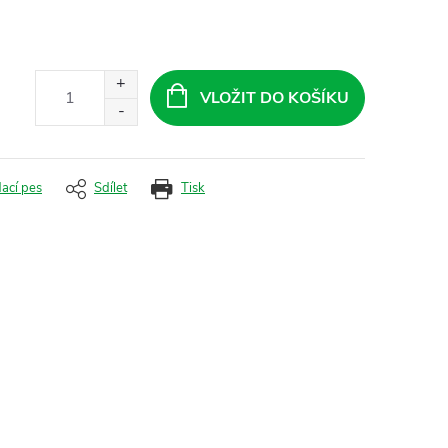
VLOŽIT DO KOŠÍKU
dací pes
Sdílet
Tisk