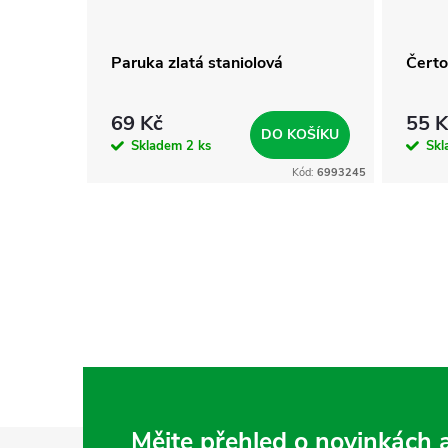
mi
Paruka zlatá staniolová
Čerto
69 Kč
55 K
KOŠÍKU
DO KOŠÍKU
Skladem
2 ks
Sk
Kód:
6991804
Kód:
6993245
Mějte přehled o novinkách