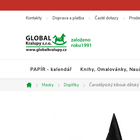
Přejít
na
obsah
Kontakty
Doprava a platba
Časté dotazy
Prode
PAPÍR - kalendář
Knihy, Omalovánky, Nau
Masky
Doplňky
Čarodějnický klbouk dětský
Domů