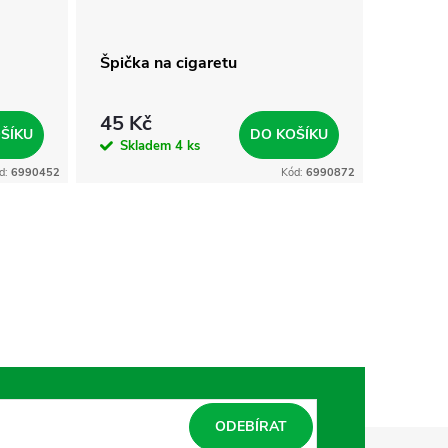
Špička na cigaretu
Kouzel
45 Kč
35 Kč
ŠÍKU
DO KOŠÍKU
Skladem
4 ks
Skla
d:
6990452
Kód:
6990872
ODEBÍRAT