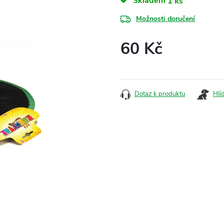
Skladem
1 ks
Možnosti doručení
60 Kč
Měrná
cena:
Dotaz k produktu
Hlí