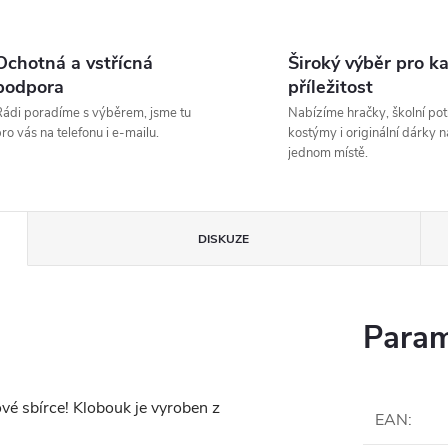
Ochotná a vstřícná
Široký výběr pro k
podpora
příležitost
ádi poradíme s výběrem, jsme tu
Nabízíme hračky, školní pot
ro vás na telefonu i e-mailu.
kostýmy i originální dárky n
jednom místě.
DISKUZE
Param
vé sbírce! Klobouk je vyroben z
EAN
: