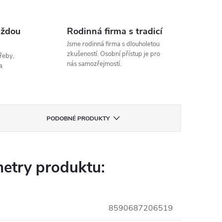
aždou
Rodinná firma s tradicí
Jsme rodinná firma s dlouholetou
zkušeností. Osobní přístup je pro
řeby,
nás samozřejmostí.
a
PODOBNÉ PRODUKTY
etry produktu:
8590687206519