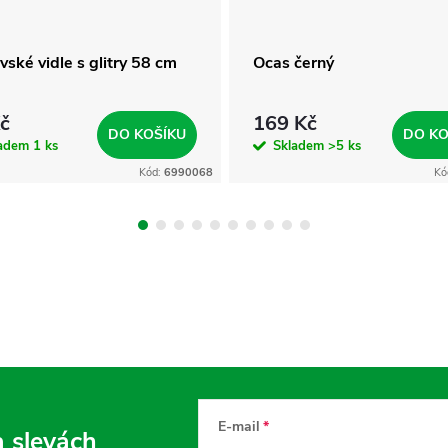
vské vidle s glitry 58 cm
Ocas černý
č
169 Kč
DO KOŠÍKU
DO KO
ladem
1 ks
Skladem
>5 ks
Kód:
6990068
Kó
E-mail
a slevách