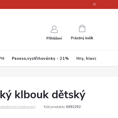
ajů
NÁKUPNÍ
KOŠÍK
Prázdný košík
Přihlášení
PH
Pexeso,vystřihovánky - 21%
Hry, hlavolamy
H
ký klbouk dětský
odrobnosti hodnocení
Kód produktu:
6992292