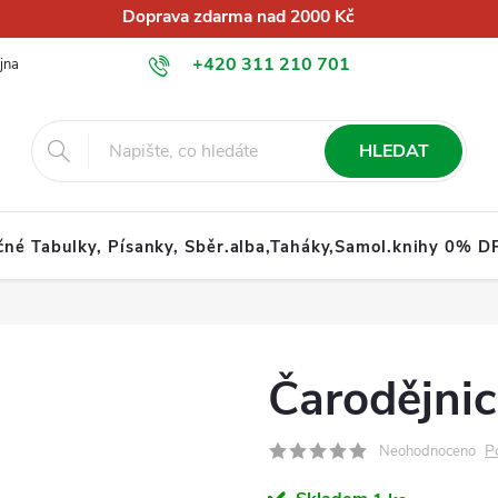
Doprava zdarma nad 2000 Kč
+420 311 210 701
jna
O nás
Obchodní podmínky
Podmínky ochrany osobních úd
info@globalkralupy.cz
HLEDAT
čné Tabulky, Písanky, Sběr.alba,Taháky,Samol.knihy 0% D
Čarodějnic
P
Neohodnoceno