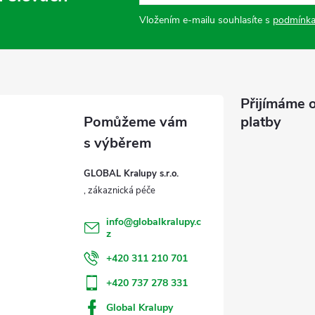
Vložením e-mailu souhlasíte s
podmínka
Přijímáme o
platby
GLOBAL Kralupy s.r.o.
info
@
globalkralupy.c
z
+420 311 210 701
+420 737 278 331
Global Kralupy