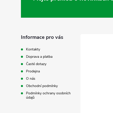
Z
á
p
a
Informace pro vás
t
Kontakty
Doprava a platba
í
Časté dotazy
Prodejna
O nás
Obchodní podmínky
Podmínky ochrany osobních
údajů