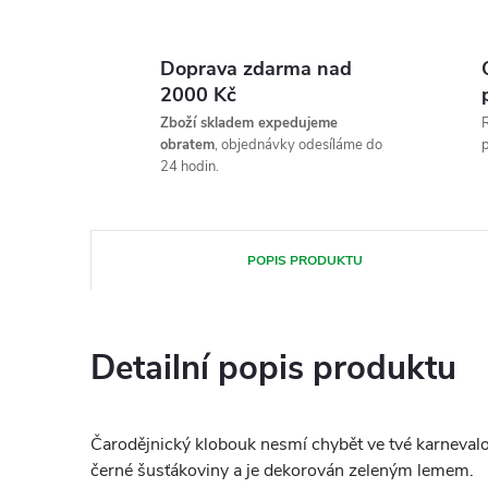
Doprava zdarma nad
2000 Kč
Zboží skladem expedujeme
R
obratem
, objednávky odesíláme do
p
24 hodin.
POPIS PRODUKTU
Detailní popis produktu
Čarodějnický klobouk nesmí chybět ve tvé karnevalo
černé šusťákoviny a je dekorován zeleným lemem.