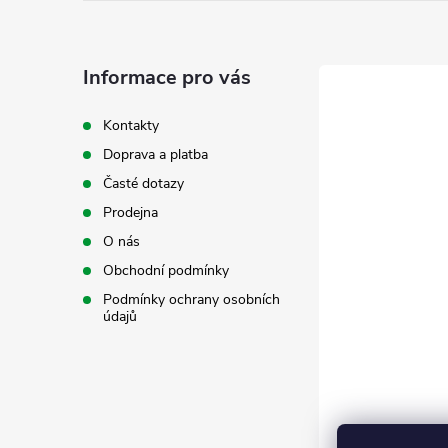
p
a
Informace pro vás
t
Kontakty
Doprava a platba
í
Časté dotazy
Prodejna
O nás
Obchodní podmínky
Podmínky ochrany osobních
údajů