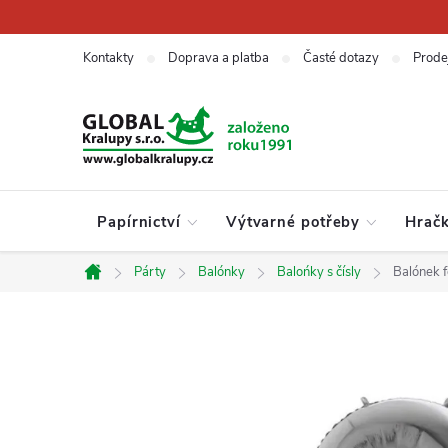
Přejít
na
obsah
Kontakty
Doprava a platba
Časté dotazy
Prode
Papírnictví
Výtvarné potřeby
Hrač
Párty
Balónky
Balońky s čísly
Balónek 
Domů