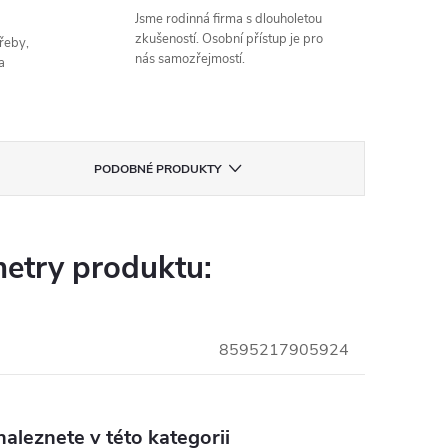
Jsme rodinná firma s dlouholetou
zkušeností. Osobní přístup je pro
řeby,
nás samozřejmostí.
a
PODOBNÉ PRODUKTY
etry produktu:
8595217905924
aleznete v této kategorii