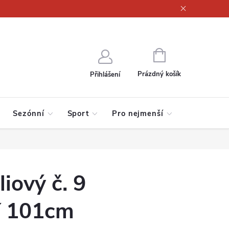
ajů
NÁKUPNÍ
KOŠÍK
Prázdný košík
Přihlášení
Sezónní
Sport
Pro nejmenší
iový č. 9
 101cm