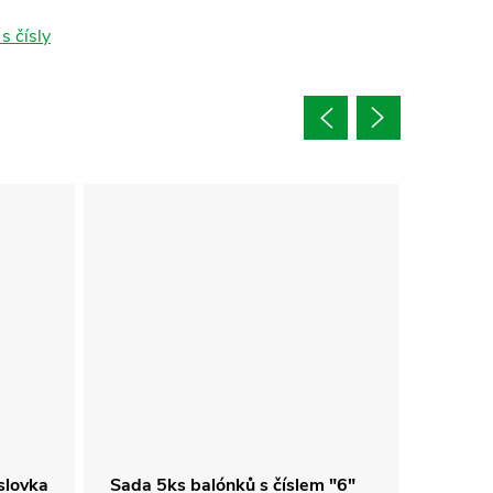
s čísly
íslovka
Sada 5ks balónků s číslem "6"
Fólie -