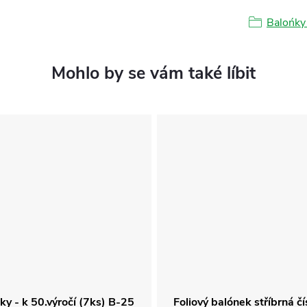
Balońky 
ky - k 50.výročí (7ks) B-25
Foliový balónek stříbrná č