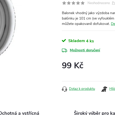
P
Neohodnoceno
Balonek vhodný jako výzdoba naro
balónku je 101 cm (ve vyfouklém 
můžete opakovaně dofukovat.
De
Skladem
4 ks
Možnosti doručení
99 Kč
Měrná
cena:
Dotaz k produktu
Hlí
Ochotná a vstřícná
Široký výběr pro k