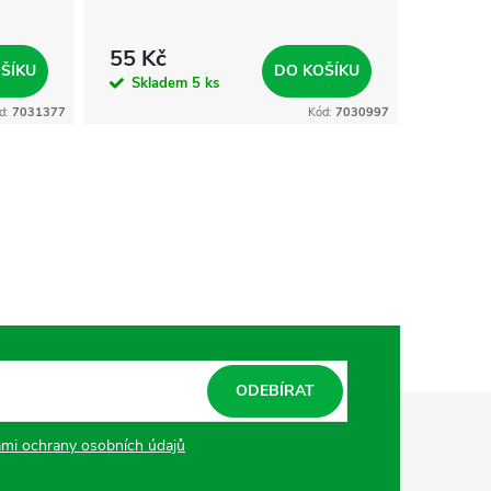
5, 86c
55 Kč
99 Kč
ŠÍKU
DO KOŠÍKU
Skladem
5 ks
Skla
d:
7031377
Kód:
7030997
ODEBÍRAT
mi ochrany osobních údajů