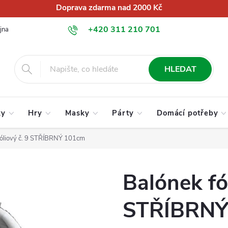
Doprava zdarma nad 2000 Kč
+420 311 210 701
jna
O nás
Obchodní podmínky
Podmínky ochrany osobních úd
info@globalkralupy.cz
HLEDAT
ky
Hry
Masky
Párty
Domácí potřeby
fóliový č. 9 STŘÍBRNÝ 101cm
Balónek fól
STŘÍBRNÝ