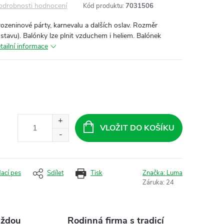
odrobnosti hodnocení
Kód produktu:
7031506
zeninové párty, karnevalu a dalších oslav. Rozměr
stavu). Balónky lze plnit vzduchem i heliem. Balónek
tailní informace
VLOŽIT DO KOŠÍKU
dací pes
Sdílet
Tisk
Značka:
Luma
Záruka
:
24
aždou
Rodinná firma s tradicí