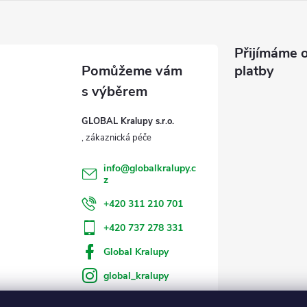
Přijímáme o
platby
GLOBAL Kralupy s.r.o.
info
@
globalkralupy.c
z
+420 311 210 701
+420 737 278 331
Global Kralupy
global_kralupy