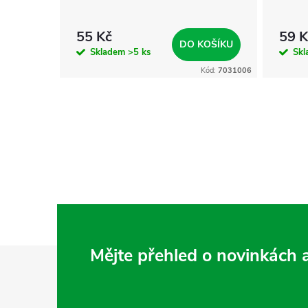
55 Kč
59 K
KOŠÍKU
DO KOŠÍKU
Skladem
>5 ks
Sk
Kód:
7031500
Kód:
7031006
Z
Mějte přehled o novinkách
á