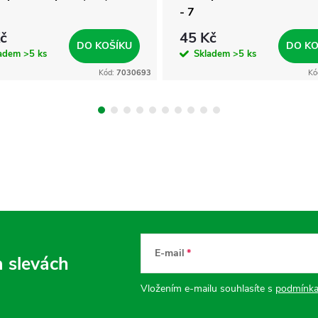
- 7
č
45 Kč
DO KOŠÍKU
DO KO
ladem
>5 ks
Skladem
>5 ks
Kód:
7030693
Kó
E-mail
a slevách
Vložením e-mailu souhlasíte s
podmínka