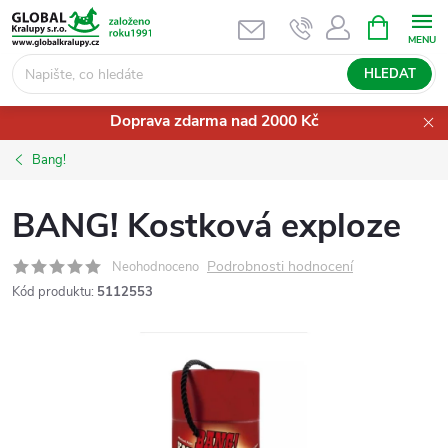
Přejít
NÁKUPNÍ
KOŠÍK
na
obsah
HLEDAT
Doprava zdarma nad 2000 Kč
Bang!
BANG! Kostková exploze
Podrobnosti hodnocení
Neohodnoceno
Kód produktu:
5112553