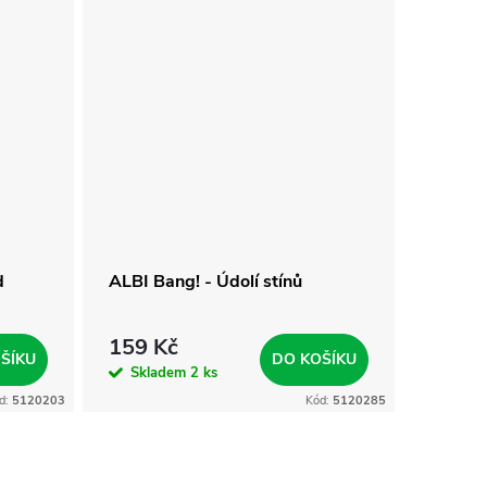
d
ALBI Bang! - Údolí stínů
Albi B
159 Kč
629 
ŠÍKU
DO KOŠÍKU
Skladem
2 ks
Skla
d:
5120203
Kód:
5120285