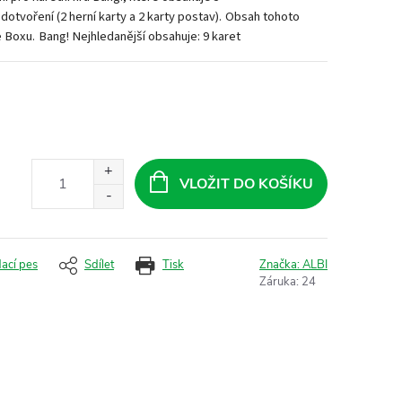
otvoření (2 herní karty a 2 karty postav).
Obsah tohoto
e Boxu.
Bang! Nejhledanější obsahuje: 9 karet
VLOŽIT DO KOŠÍKU
dací pes
Sdílet
Tisk
Značka:
ALBI
Záruka
:
24