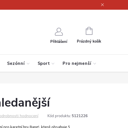
ajů
NÁKUPNÍ
KOŠÍK
Prázdný košík
Přihlášení
Sezónní
Sport
Pro nejmenší
ledanější
odrobnosti hodnocení
Kód produktu:
5121226
ní pro karetní hru Bang!, které obsahuje 5