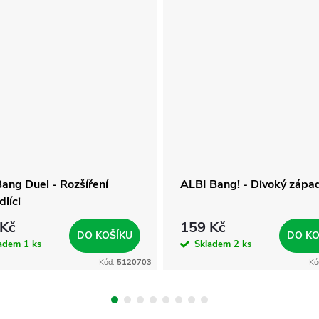
Bang Duel - Rozšíření
ALBI Bang! - Divoký zápa
líci
 Kč
159 Kč
DO KOŠÍKU
DO KO
ladem
1 ks
Skladem
2 ks
Kód:
5120703
Kó