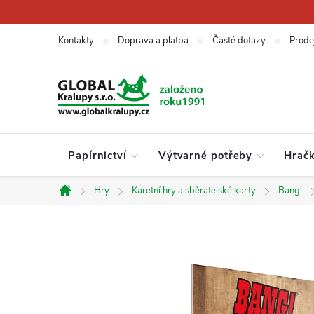
Přejít
na
obsah
Kontakty
Doprava a platba
Časté dotazy
Prode
Papírnictví
Výtvarné potřeby
Hrač
Hry
Karetní hry a sběratelské karty
Bang!
Domů