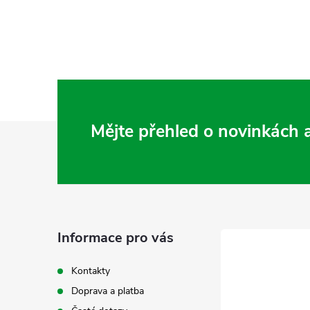
Z
Mějte přehled o novinkách
á
p
a
Informace pro vás
t
Kontakty
Doprava a platba