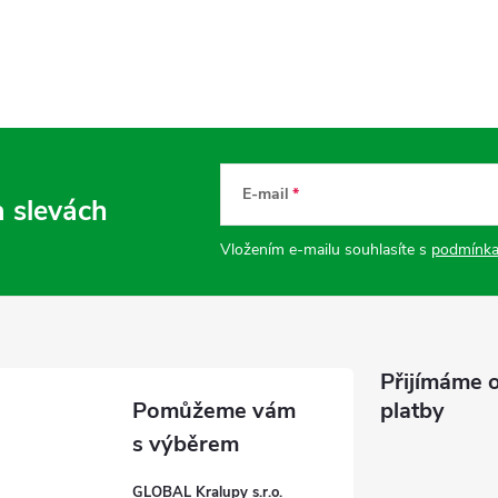
E-mail
a slevách
Vložením e-mailu souhlasíte s
podmínka
Přijímáme o
platby
GLOBAL Kralupy s.r.o.