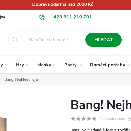
Doprava zdarma nad 2000 Kč
+420 311 210 701
jna
O nás
Obchodní podmínky
Podmínky ochrany osobních úd
info@globalkralupy.cz
HLEDAT
ky
Hry
Masky
Párty
Domácí potřeby
Bang! Nejhledanější
Bang! Nejh
P
Neohodnoceno
Bang! Nejhledanější je mini rozšíře