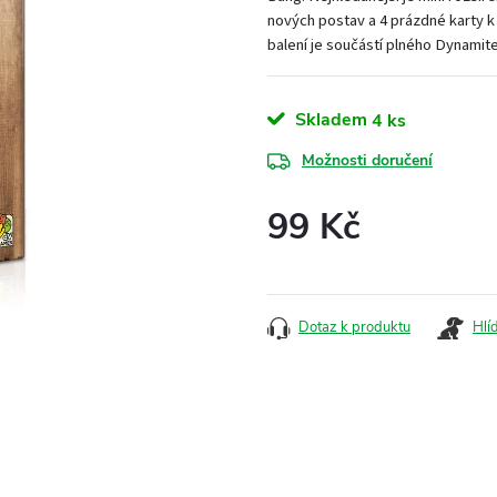
nových postav a 4 prázdné karty k d
balení je součástí plného Dynamit
Skladem
4 ks
Možnosti doručení
99 Kč
Měrná
cena:
Dotaz k produktu
Hlí