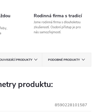
aždou
Rodinná firma s tradicí
Jsme rodinná firma s dlouholetou
zkušeností. Osobní přístup je pro
řeby,
nás samozřejmostí.
a
OUVISEJÍCÍ PRODUKTY
PODOBNÉ PRODUKTY
etry produktu:
8590228101587