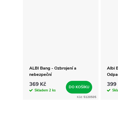
e
ALBI Bang - Ozbrojení a
Albi 
nebezpeční
Odpad
369 Kč
399
KOŠÍKU
DO KOŠÍKU
Skladem
2 ks
Sk
Kód:
5112553
Kód:
5120505