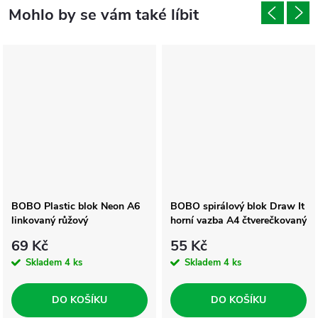
BOBO Plastic blok Neon A6
BOBO spirálový blok Draw It
linkovaný růžový
horní vazba A4 čtverečkovaný
69 Kč
55 Kč
Skladem
4 ks
Skladem
4 ks
DO KOŠÍKU
DO KOŠÍKU