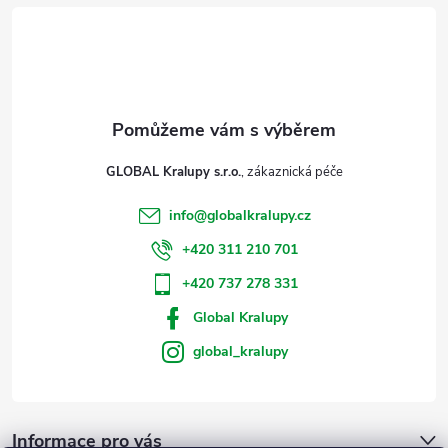
t
í
GLOBAL Kralupy s.r.o.
info
@
globalkralupy.cz
+420 311 210 701
+420 737 278 331
Global Kralupy
global_kralupy
Informace pro vás