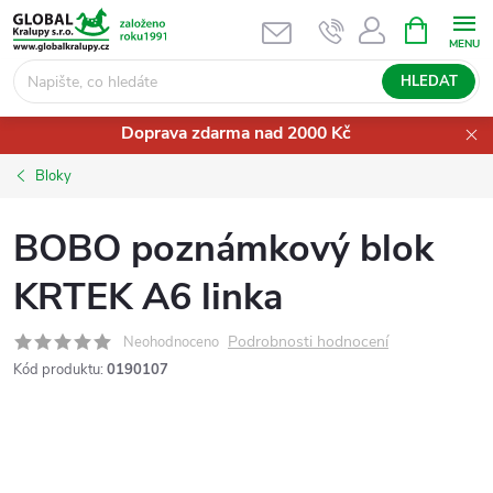
Přejít
NÁKUPNÍ
KOŠÍK
na
obsah
HLEDAT
Doprava zdarma nad 2000 Kč
Bloky
BOBO poznámkový blok
KRTEK A6 linka
Podrobnosti hodnocení
Neohodnoceno
Kód produktu:
0190107