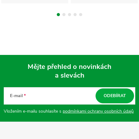
Mějte přehled o novinkách
a slevách
Z
á
E-mail
ODEBÍRAT
p
Vložením e-mailu souhlasíte s
podmínkami ochrany osobních údajů
a