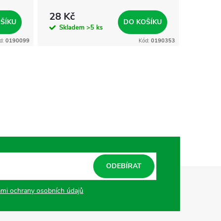
28 Kč
75 Kč
ŠÍKU
DO KOŠÍKU
Skladem
>5 ks
Skla
d:
0190099
Kód:
0190353
ODEBÍRAT
mi ochrany osobních údajů