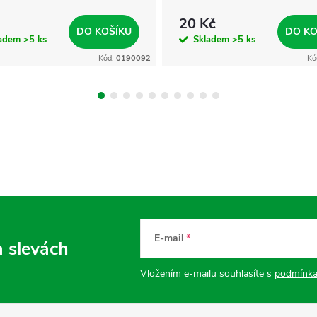
20 Kč
DO KOŠÍKU
DO KO
ladem
>5 ks
Skladem
>5 ks
Kód:
0190092
Kó
E-mail
a slevách
Vložením e-mailu souhlasíte s
podmínka