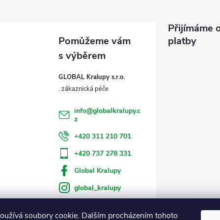
Přijímáme o
platby
GLOBAL Kralupy s.r.o.
info
@
globalkralupy.c
z
+420 311 210 701
+420 737 278 331
Global Kralupy
global_kralupy
oužívá soubory cookie. Dalším procházením tohoto