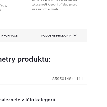
zkušeností. Osobní přístup je pro
řeby,
nás samozřejmostí.
a
Í INFORMACE
PODOBNÉ PRODUKTY
etry produktu:
8595014841111
aleznete v této kategorii