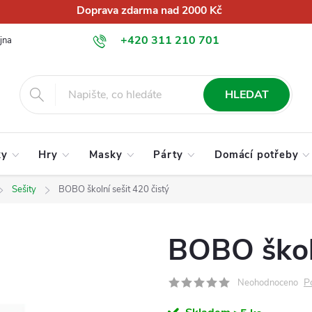
Doprava zdarma nad 2000 Kč
+420 311 210 701
jna
O nás
Obchodní podmínky
Podmínky ochrany osobních úd
info@globalkralupy.cz
HLEDAT
ky
Hry
Masky
Párty
Domácí potřeby
Sešity
BOBO školní sešit 420 čistý
BOBO školn
P
Neohodnoceno