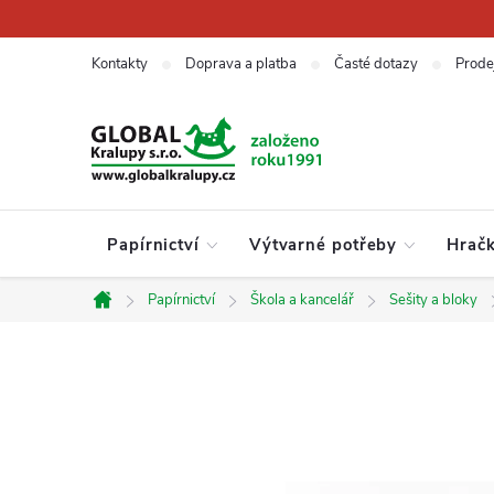
Přejít
na
obsah
Kontakty
Doprava a platba
Časté dotazy
Prode
Papírnictví
Výtvarné potřeby
Hrač
Papírnictví
Škola a kancelář
Sešity a bloky
Domů