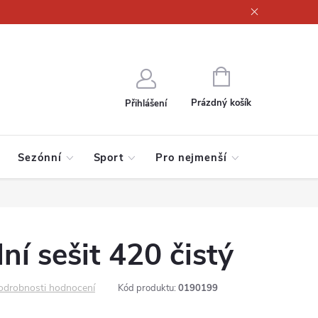
ajů
NÁKUPNÍ
KOŠÍK
Prázdný košík
Přihlášení
Sezónní
Sport
Pro nejmenší
í sešit 420 čistý
odrobnosti hodnocení
Kód produktu:
0190199