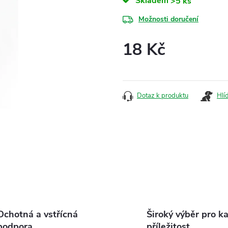
Skladem
>5 ks
Možnosti doručení
18 Kč
Měrná
cena:
Dotaz k produktu
Hlí
Ochotná a vstřícná
Široký výběr pro k
podpora
příležitost