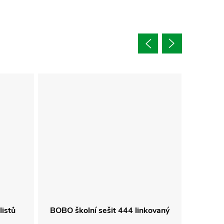
istů
BOBO školní sešit 444 linkovaný
BOBO š
linkov