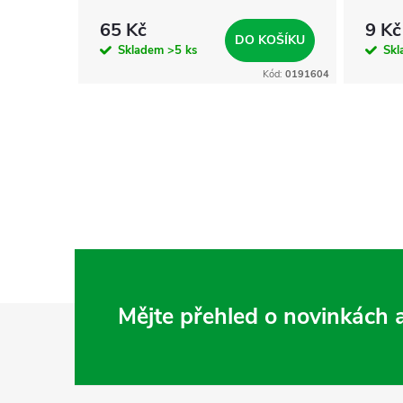
65 Kč
9 Kč
KOŠÍKU
DO KOŠÍKU
Skladem
>5 ks
Sk
Kód:
0190360
Kód:
0191604
Z
Mějte přehled o novinkách
á