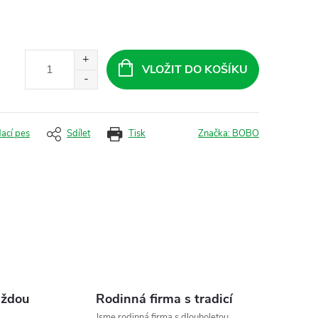
VLOŽIT DO KOŠÍKU
dací pes
Sdílet
Tisk
Značka:
BOBO
aždou
Rodinná firma s tradicí
Jsme rodinná firma s dlouholetou