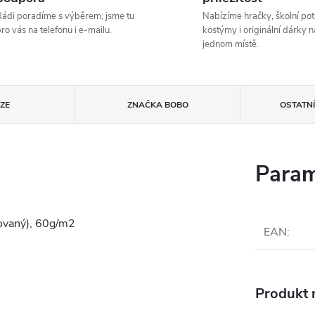
ádi poradíme s výběrem, jsme tu
Nabízíme hračky, školní pot
ro vás na telefonu i e-mailu.
kostýmy i originální dárky n
jednom místě.
ZE
ZNAČKA
BOBO
OSTATN
Param
nkovaný), 60g/m2
EAN
:
Produkt n