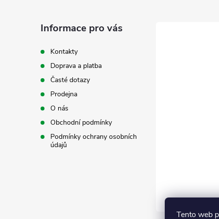
p
a
Informace pro vás
t
Kontakty
Doprava a platba
í
Časté dotazy
Prodejna
O nás
Obchodní podmínky
Podmínky ochrany osobních
údajů
Tento web p