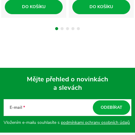
DO KOŠÍKU
DO KOŠÍKU
Mějte přehled o novinkách
a slevách
Z
á
E-mail
ODEBÍRAT
p
Vložením e-mailu souhlasíte s
podmínkami ochrany osobních údajů