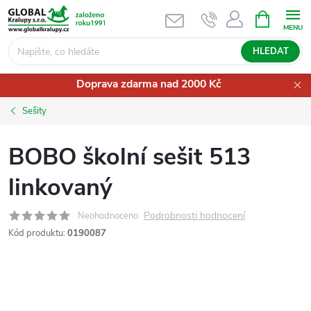
Přejít
NÁKUPNÍ
KOŠÍK
na
obsah
HLEDAT
Doprava zdarma nad 2000 Kč
Sešity
BOBO školní sešit 513
linkovaný
Podrobnosti hodnocení
Neohodnoceno
Kód produktu:
0190087