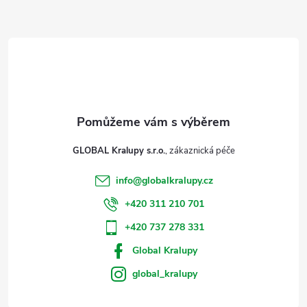
a
t
í
GLOBAL Kralupy s.r.o.
info
@
globalkralupy.cz
+420 311 210 701
+420 737 278 331
Global Kralupy
global_kralupy