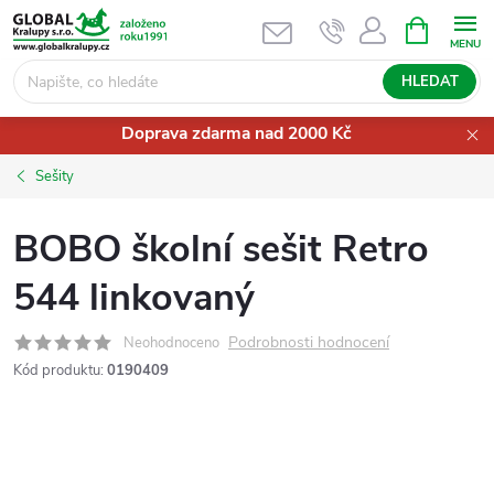
Přejít
NÁKUPNÍ
KOŠÍK
na
obsah
HLEDAT
Doprava zdarma nad 2000 Kč
Sešity
BOBO školní sešit Retro
544 linkovaný
Podrobnosti hodnocení
Neohodnoceno
Kód produktu:
0190409