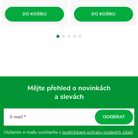
DO KOŠÍKU
DO KOŠÍKU
Mějte přehled o novinkách
a slevách
Z
á
E-mail
ODEBÍRAT
p
Vložením e-mailu souhlasíte s
podmínkami ochrany osobních údajů