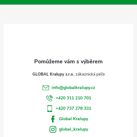
a
t
í
GLOBAL Kralupy s.r.o.
info
@
globalkralupy.cz
+420 311 210 701
+420 737 278 331
Global Kralupy
global_kralupy