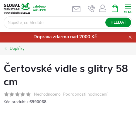
Přejít
NÁKUPNÍ
KOŠÍK
na
obsah
HLEDAT
Doprava zdarma nad 2000 Kč
Doplňky
Čertovské vidle s glitry 58
cm
Podrobnosti hodnocení
Neohodnoceno
Kód produktu:
6990068