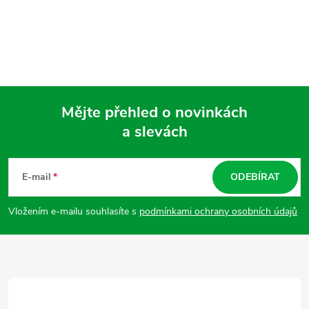
Mějte přehled o novinkách
a slevách
Z
á
E-mail
ODEBÍRAT
p
Vložením e-mailu souhlasíte s
podmínkami ochrany osobních údajů
a
t