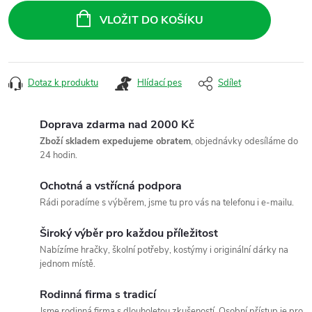
cena:
VLOŽIT DO KOŠÍKU
Dotaz k produktu
Hlídací pes
Sdílet
Doprava zdarma nad 2000 Kč
Zboží skladem expedujeme obratem
, objednávky odesíláme do
24 hodin.
Ochotná a vstřícná podpora
Rádi poradíme s výběrem, jsme tu pro vás na telefonu i e-mailu.
Široký výběr pro každou příležitost
Nabízíme hračky, školní potřeby, kostýmy i originální dárky na
jednom místě.
Rodinná firma s tradicí
Jsme rodinná firma s dlouholetou zkušeností. Osobní přístup je pro