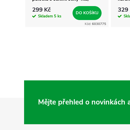
třpitkami na oči 3ks, lesk
299 Kč
329
KOŠÍKU
DO KOŠÍKU
Skladem
5 ks
Sk
Kód:
7051376
Kód:
6030775
Z
Mějte přehled o novinkách
á