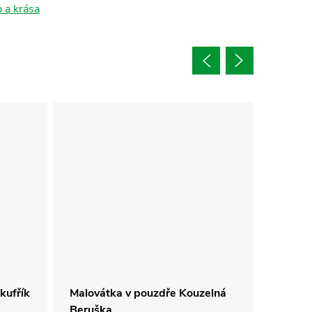
 a krása
kufřík
Malovátka v pouzdře Kouzelná
Česací
Beruška