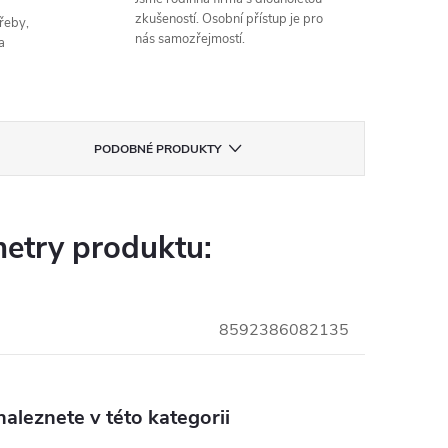
zkušeností. Osobní přístup je pro
řeby,
nás samozřejmostí.
a
PODOBNÉ PRODUKTY
etry produktu:
8592386082135
aleznete v této kategorii