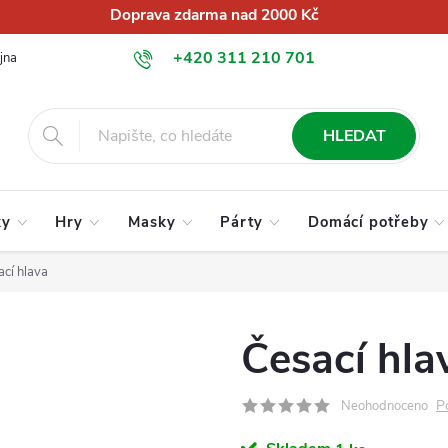
Doprava zdarma nad 2000 Kč
+420 311 210 701
jna
O nás
Obchodní podmínky
Podmínky ochrany osobních úd
info@globalkralupy.cz
HLEDAT
ky
Hry
Masky
Párty
Domácí potřeby
cí hlava
Česací hla
P
Neohodnoceno