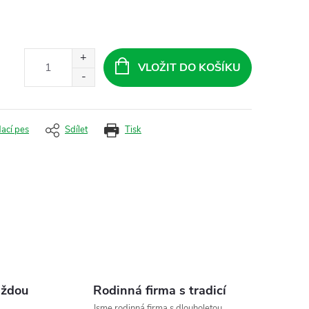
VLOŽIT DO KOŠÍKU
dací pes
Sdílet
Tisk
aždou
Rodinná firma s tradicí
Jsme rodinná firma s dlouholetou