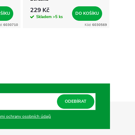
229 Kč
299 
ŠÍKU
DO KOŠÍKU
Skladem
>5 ks
Skla
d:
6030710
Kód:
6030569
ODEBÍRAT
mi ochrany osobních údajů