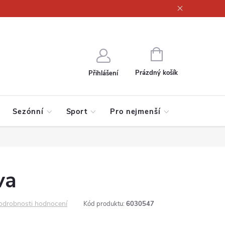
ajů
NÁKUPNÍ
KOŠÍK
Prázdný košík
Přihlášení
Sezónní
Sport
Pro nejmenší
va
odrobnosti hodnocení
Kód produktu:
6030547