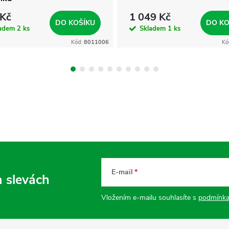
 Kč
1 049 Kč
DO KOŠÍKU
DO KO
ladem
2 ks
Skladem
1 ks
Kód:
8011006
Kó
E-mail
a slevách
Vložením e-mailu souhlasíte s
podmínka