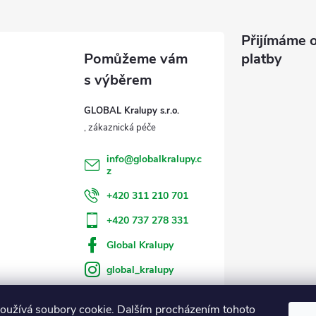
Přijímáme o
platby
GLOBAL Kralupy s.r.o.
info
@
globalkralupy.c
z
+420 311 210 701
+420 737 278 331
Global Kralupy
global_kralupy
oužívá soubory cookie. Dalším procházením tohoto