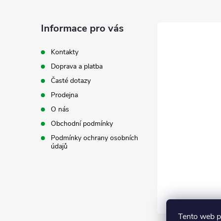
p
a
Informace pro vás
t
Kontakty
Doprava a platba
í
Časté dotazy
Prodejna
O nás
Obchodní podmínky
Podmínky ochrany osobních
údajů
Tento web p