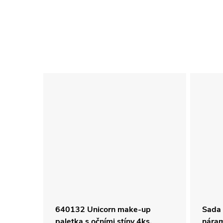
640132 Unicorn make-up
Sada 
paletka s očními stíny 4ks,
nára