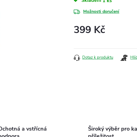
Skladem
1 ks
Možnosti doručení
399 Kč
Měrná
cena:
Dotaz k produktu
Hlí
Ochotná a vstřícná
Široký výběr pro k
podpora
příležitost