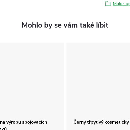
Make-up
na výrobu spojovacích
Černý třpytivý kosmetický 
mků