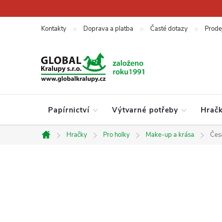
Přejít
na
obsah
Kontakty
Doprava a platba
Časté dotazy
Prode
Papírnictví
Výtvarné potřeby
Hrač
Hračky
Pro holky
Make-up a krása
Česa
Domů