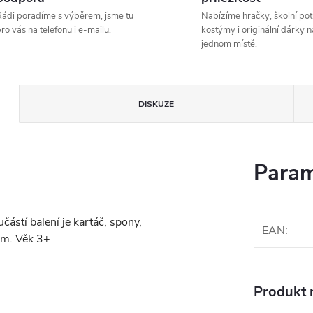
ádi poradíme s výběrem, jsme tu
Nabízíme hračky, školní pot
ro vás na telefonu i e-mailu.
kostýmy i originální dárky n
jednom místě.
DISKUZE
Param
ástí balení je kartáč, spony,
EAN
:
 cm. Věk 3+
Produkt n