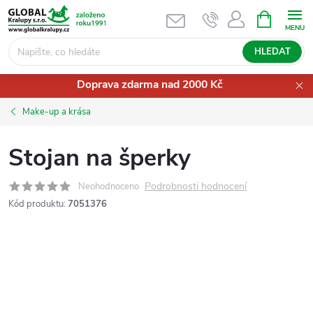
Přejít
NÁKUPNÍ
KOŠÍK
na
obsah
HLEDAT
Doprava zdarma nad 2000 Kč
Make-up a krása
Stojan na šperky
Podrobnosti hodnocení
Neohodnoceno
Kód produktu:
7051376