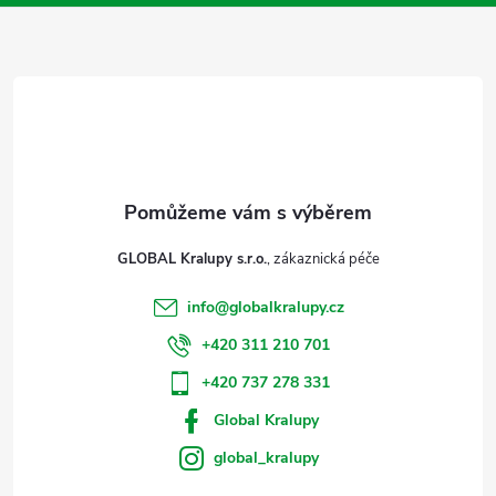
a
t
í
GLOBAL Kralupy s.r.o.
info
@
globalkralupy.cz
+420 311 210 701
+420 737 278 331
Global Kralupy
global_kralupy