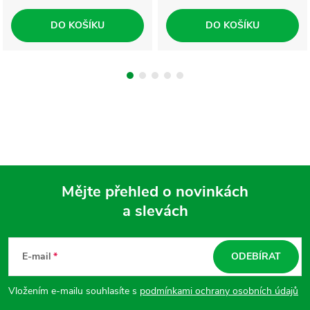
DO KOŠÍKU
DO KOŠÍKU
Mějte přehled o novinkách
a slevách
Z
á
E-mail
ODEBÍRAT
p
Vložením e-mailu souhlasíte s
podmínkami ochrany osobních údajů