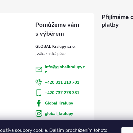
Přijímáme o
platby
GLOBAL Kralupy s.r.o.
info
@
globalkralupy.c
z
+420 311 210 701
+420 737 278 331
Global Kralupy
global_kralupy
oužívá soubory cookie. Dalším procházením tohoto