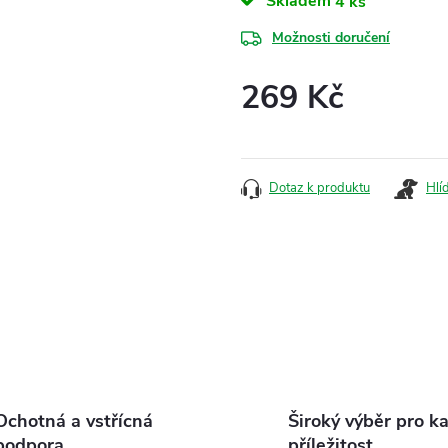
Skladem
4 ks
Možnosti doručení
269 Kč
Měrná
cena:
Dotaz k produktu
Hlí
Ochotná a vstřícná
Široký výběr pro k
podpora
příležitost