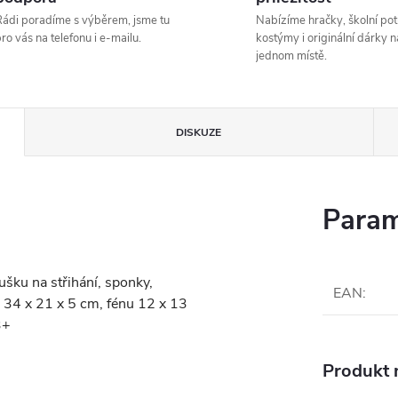
ádi poradíme s výběrem, jsme tu
Nabízíme hračky, školní pot
ro vás na telefonu i e-mailu.
kostýmy i originální dárky n
jednom místě.
DISKUZE
Param
ušku na střihání, sponky,
EAN
:
a 34 x 21 x 5 cm, fénu 12 x 13
3+
Produkt n