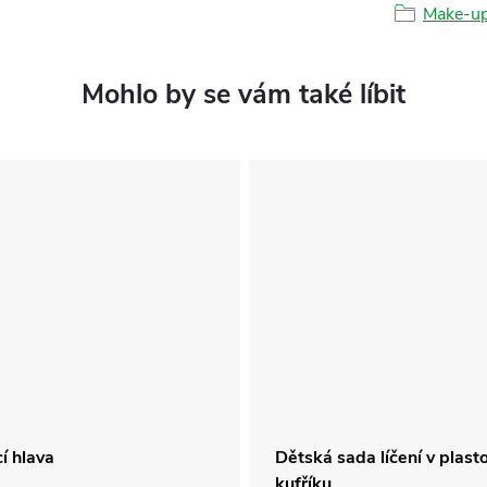
Make-up
í hlava
Dětská sada líčení v plas
kufříku