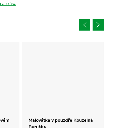
 a krása
tovém
Malovátka v pouzdře Kouzelná
Sada n
Beruška
náram