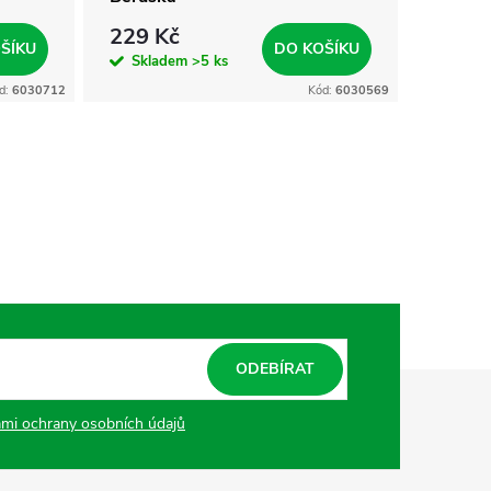
229 Kč
329 
ŠÍKU
DO KOŠÍKU
Skladem
>5 ks
Skla
d:
6030712
Kód:
6030569
ODEBÍRAT
mi ochrany osobních údajů