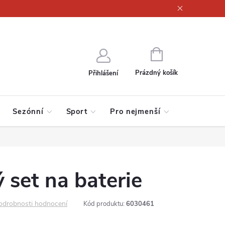
ajů
NÁKUPNÍ
KOŠÍK
Prázdný košík
Přihlášení
Sezónní
Sport
Pro nejmenší
 set na baterie
odrobnosti hodnocení
Kód produktu:
6030461