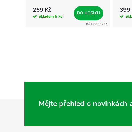
269 Kč
399
KOŠÍKU
DO KOŠÍKU
Skladem
5 ks
Sk
Kód:
6030542
Kód:
6030791
Z
Mějte přehled o novinkách
á