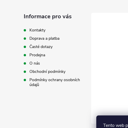
p
a
Informace pro vás
t
Kontakty
Doprava a platba
í
Časté dotazy
Prodejna
O nás
Obchodní podmínky
Podmínky ochrany osobních
údajů
Tento web p