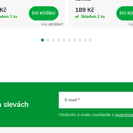
 Kč
189 Kč
DO KOŠÍKU
DO KO
ladem
1 ks
Skladem
2 ks
Kód:
6030547
Kó
E-mail
a slevách
Vložením e-mailu souhlasíte s
podmínka