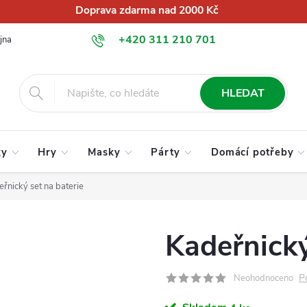
Doprava zdarma nad 2000 Kč
+420 311 210 701
jna
O nás
Obchodní podmínky
Podmínky ochrany osobních úd
info@globalkralupy.cz
HLEDAT
ky
Hry
Masky
Párty
Domácí potřeby
řnický set na baterie
Kadeřnický
P
Neohodnoceno