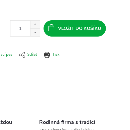
VLOŽIT DO KOŠÍKU
dací pes
Sdílet
Tisk
aždou
Rodinná firma s tradicí
Jsme rodinná firma s dlouholetou