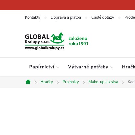
Přejít
na
obsah
Kontakty
Doprava a platba
Časté dotazy
Prode
Papírnictví
Výtvarné potřeby
Hrač
Hračky
Pro holky
Make-up a krása
Kade
Domů