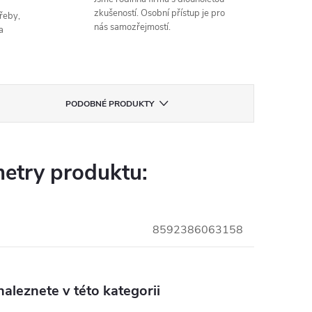
zkušeností. Osobní přístup je pro
řeby,
nás samozřejmostí.
a
PODOBNÉ PRODUKTY
etry produktu:
8592386063158
aleznete v této kategorii