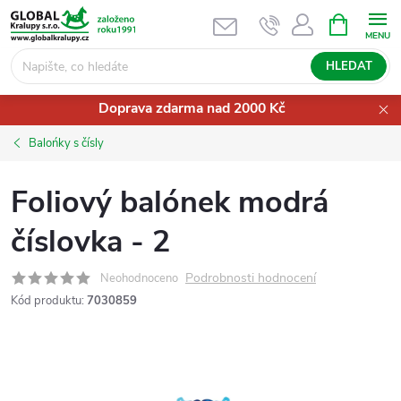
Přejít
NÁKUPNÍ
KOŠÍK
na
obsah
HLEDAT
Doprava zdarma nad 2000 Kč
Balońky s čísly
Foliový balónek modrá
číslovka - 2
Podrobnosti hodnocení
Neohodnoceno
Kód produktu:
7030859