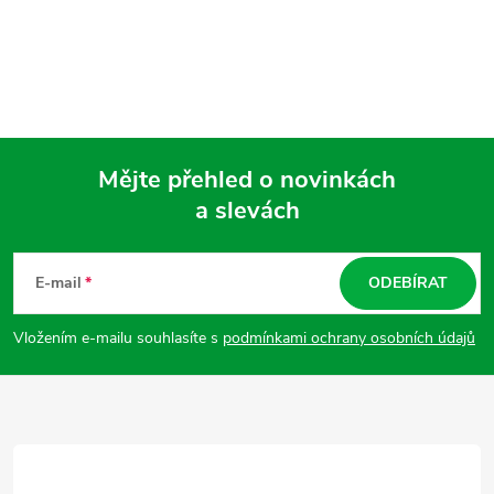
Mějte přehled o novinkách
a slevách
Z
á
E-mail
ODEBÍRAT
p
Vložením e-mailu souhlasíte s
podmínkami ochrany osobních údajů
a
t