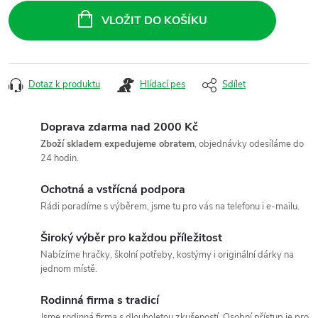
cena:
VLOŽIT DO KOŠÍKU
Dotaz k produktu
Hlídací pes
Sdílet
Doprava zdarma nad 2000 Kč
Zboží skladem expedujeme obratem
, objednávky odesíláme do
24 hodin.
Ochotná a vstřícná podpora
Rádi poradíme s výběrem, jsme tu pro vás na telefonu i e-mailu.
Široký výběr pro každou příležitost
Nabízíme hračky, školní potřeby, kostýmy i originální dárky na
jednom místě.
Rodinná firma s tradicí
Jsme rodinná firma s dlouholetou zkušeností. Osobní přístup je pro