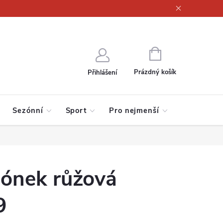
ajů
NÁKUPNÍ
KOŠÍK
Prázdný košík
Přihlášení
Sezónní
Sport
Pro nejmenší
lónek růžová
9