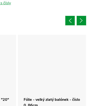
s čísly
 "20"
Fólie - velký zlatý balónek - číslo
Foliový
0, 86cm
- 5