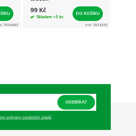
99 Kč
45 Kč
ŠÍKU
DO KOŠÍKU
Skladem
>5 ks
Skla
d:
7031003
Kód:
7031531
ODEBÍRAT
mi ochrany osobních údajů