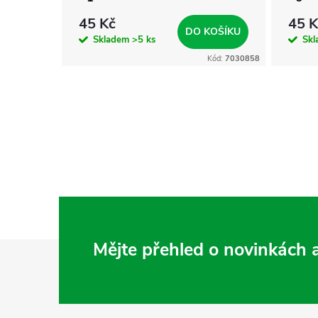
45 Kč
45 K
KOŠÍKU
DO KOŠÍKU
Skladem
>5 ks
Sk
Kód:
7031369
Kód:
7030858
Z
Mějte přehled o novinkách
á