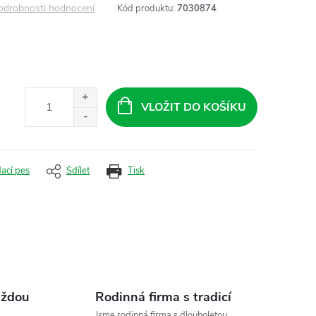
odrobnosti hodnocení
Kód produktu:
7030874
VLOŽIT DO KOŠÍKU
dací pes
Sdílet
Tisk
aždou
Rodinná firma s tradicí
Jsme rodinná firma s dlouholetou