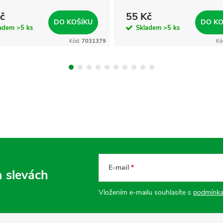
č
55 Kč
DO KOŠÍKU
DO KO
ladem
>5 ks
Skladem
>5 ks
Kód:
7031379
Kó
E-mail
a slevách
Vložením e-mailu souhlasíte s
podmínka