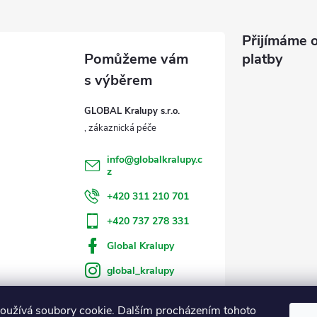
Přijímáme o
platby
GLOBAL Kralupy s.r.o.
info
@
globalkralupy.c
z
+420 311 210 701
+420 737 278 331
Global Kralupy
global_kralupy
oužívá soubory cookie. Dalším procházením tohoto