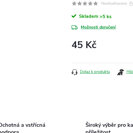
P
Neohodnoceno
Skladem
>5 ks
Možnosti doručení
45 Kč
Měrná
cena:
Dotaz k produktu
Hlí
Ochotná a vstřícná
Široký výběr pro k
podpora
příležitost