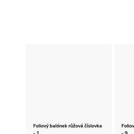
lovka -
Foliový balónek růžová číslovka
Folio
- 1
- 9