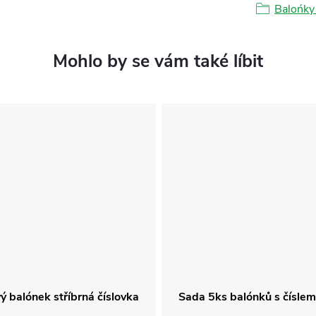
Balońky 
vý balónek stříbrná číslovka
Sada 5ks balónků s číslem