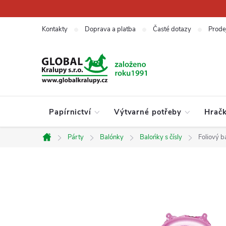
Přejít
na
obsah
Kontakty
Doprava a platba
Časté dotazy
Prode
Papírnictví
Výtvarné potřeby
Hrač
Párty
Balónky
Balońky s čísly
Foliový b
Domů