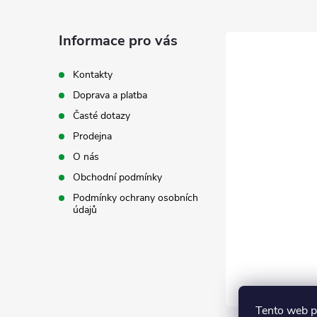
p
a
Informace pro vás
t
Kontakty
Doprava a platba
í
Časté dotazy
Prodejna
O nás
Obchodní podmínky
Podmínky ochrany osobních
údajů
Tento web p