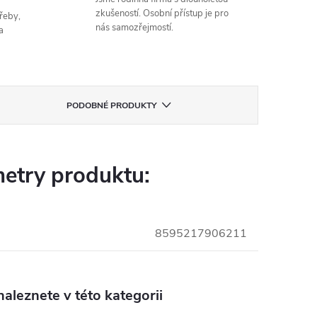
zkušeností. Osobní přístup je pro
řeby,
nás samozřejmostí.
a
PODOBNÉ PRODUKTY
etry produktu:
8595217906211
aleznete v této kategorii