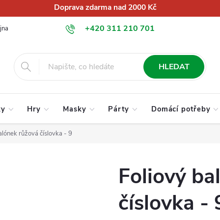
Doprava zdarma nad 2000 Kč
+420 311 210 701
jna
O nás
Obchodní podmínky
Podmínky ochrany osobních úd
info@globalkralupy.cz
HLEDAT
ky
Hry
Masky
Párty
Domácí potřeby
alónek růžová číslovka - 9
Foliový ba
číslovka - 