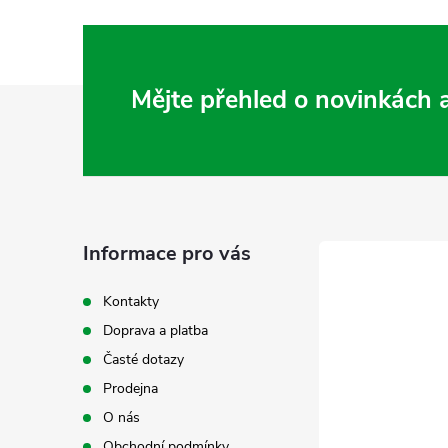
Z
Mějte přehled o novinkách
á
p
a
Informace pro vás
t
Kontakty
Doprava a platba
í
Časté dotazy
Prodejna
O nás
Obchodní podmínky