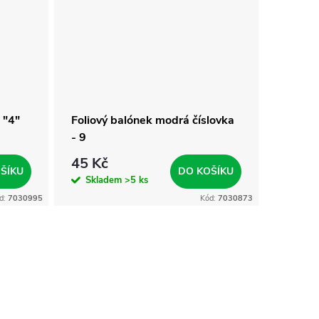
 "4"
Foliový balónek modrá číslovka
Foliov
- 9
- 5
45 Kč
45 Kč
ŠÍKU
DO KOŠÍKU
Skladem
>5 ks
Skla
d:
7030995
Kód:
7030873