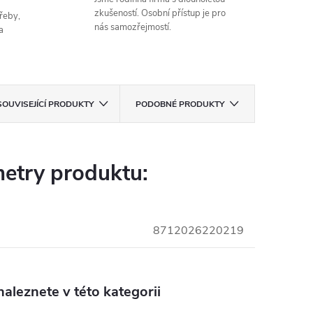
zkušeností. Osobní přístup je pro
řeby,
nás samozřejmostí.
a
SOUVISEJÍCÍ PRODUKTY
PODOBNÉ PRODUKTY
etry produktu:
8712026220219
aleznete v této kategorii