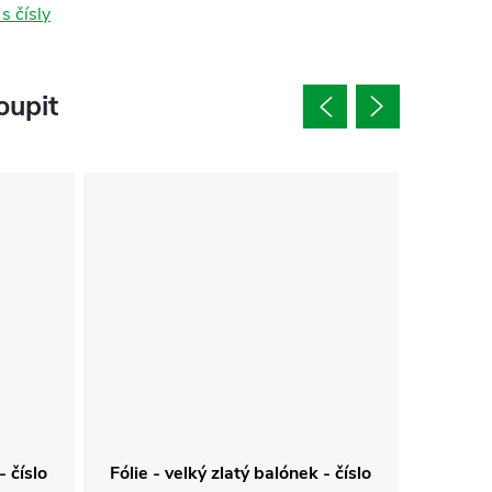
s čísly
oupit
- číslo
Fólie - velký zlatý balónek - číslo
Fólie -