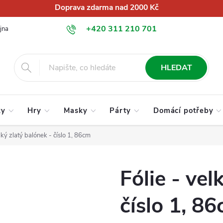
Doprava zdarma nad 2000 Kč
+420 311 210 701
jna
O nás
Obchodní podmínky
Podmínky ochrany osobních úd
info@globalkralupy.cz
HLEDAT
ky
Hry
Masky
Párty
Domácí potřeby
elký zlatý balónek - číslo 1, 86cm
Fólie - vel
číslo 1, 8