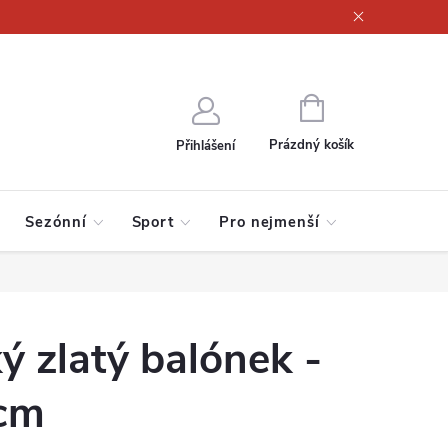
ajů
NÁKUPNÍ
KOŠÍK
Prázdný košík
Přihlášení
Sezónní
Sport
Pro nejmenší
ký zlatý balónek -
6cm