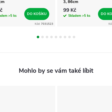
6cm
3, 86cm
č
99 Kč
DO KOŠÍKU
DO KO
ladem
>5 ks
Skladem
>5 ks
Kód:
7031523
Kó