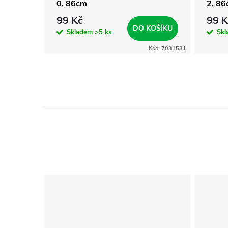
0, 86cm
2, 8
99 Kč
99 K
KOŠÍKU
DO KOŠÍKU
Skladem
>5 ks
Sk
Kód:
7031530
Kód:
7031531