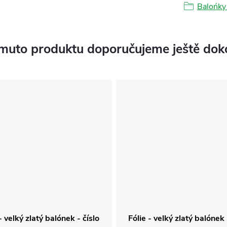
Balońky 
muto produktu doporučujeme ještě dok
- velký zlatý balónek - číslo
Fólie - velký zlatý balónek 