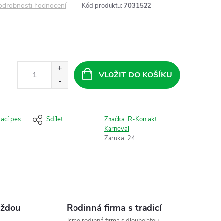
odrobnosti hodnocení
Kód produktu:
7031522
VLOŽIT DO KOŠÍKU
dací pes
Sdílet
Značka:
R-Kontakt
Karneval
Záruka
:
24
aždou
Rodinná firma s tradicí
Jsme rodinná firma s dlouholetou