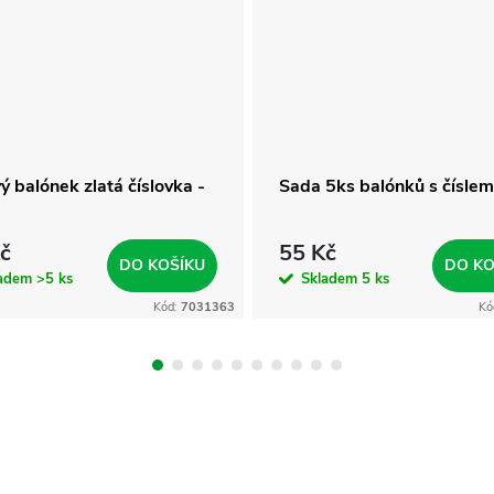
vý balónek zlatá číslovka -
Sada 5ks balónků s číslem
č
55 Kč
DO KOŠÍKU
DO KO
ladem
>5 ks
Skladem
5 ks
Kód:
7031363
Kó