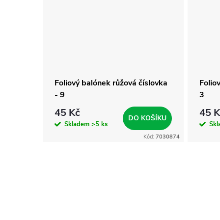
číslovka
Foliový balónek růžová číslovka
Folio
- 9
3
45 Kč
45 K
KOŠÍKU
DO KOŠÍKU
Skladem
>5 ks
Sk
Kód:
7031372
Kód:
7030874