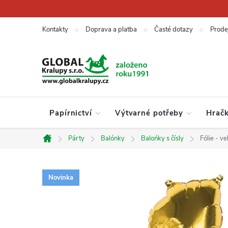
Přejít
na
obsah
Kontakty
Doprava a platba
Časté dotazy
Prode
Papírnictví
Výtvarné potřeby
Hrač
Párty
Balónky
Balońky s čísly
Fólie - v
Domů
Novinka