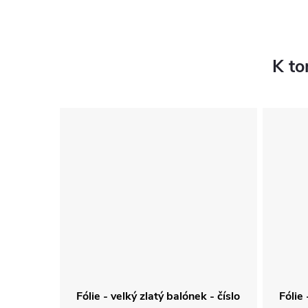
K to
 - číslo
Fólie - velký zlatý balónek - číslo
Fólie 