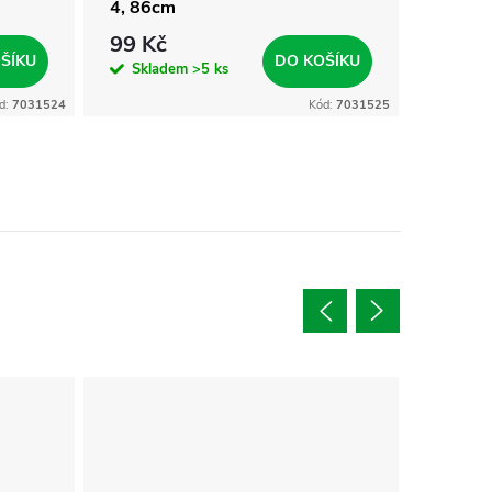
4, 86cm
5, 86c
99 Kč
99 Kč
ŠÍKU
DO KOŠÍKU
Skladem
>5 ks
Skla
d:
7031524
Kód:
7031525