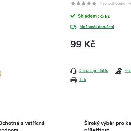
P
Neohodnoceno
Skladem
>5 ks
Možnosti doručení
99 Kč
Měrná
cena:
Dotaz k produktu
Hlí
Tisk
Ochotná a vstřícná
Široký výběr pro k
podpora
příležitost