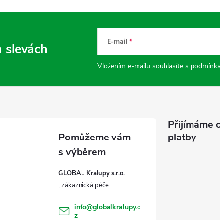
E-mail
a slevách
Vložením e-mailu souhlasíte s
podmínka
Přijímáme o
platby
GLOBAL Kralupy s.r.o.
info
@
globalkralupy.c
z