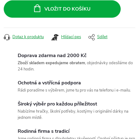
cena:
VLOŽIT DO KOŠÍKU
Dotaz k produktu
Hlídací pes
Sdílet
Doprava zdarma nad 2000 Kč
Zboží skladem expedujeme obratem
, objednávky odesíláme do
24 hodin.
Ochotná a vstřícná podpora
Rádi poradíme s výběrem, jsme tu pro vás na telefonu i e-mailu.
Široký výběr pro každou příležitost
Nabízíme hračky, školní potřeby, kostýmy i originální dárky na
jednom místě.
Rodinná firma s tradicí
Jsme rodinná firma s dlouholetou zkušeností. Osobní přístup je pro