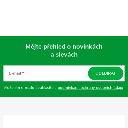
Mějte přehled o novinkách
a slevách
Z
á
E-mail
ODEBÍRAT
p
Vložením e-mailu souhlasíte s
podmínkami ochrany osobních údajů
a
t