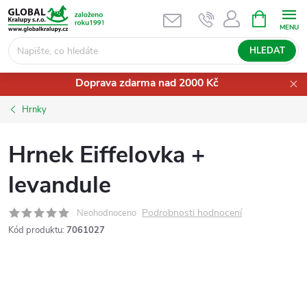
Přejít
NÁKUPNÍ
KOŠÍK
na
obsah
HLEDAT
Doprava zdarma nad 2000 Kč
Hrnky
Hrnek Eiffelovka +
levandule
Podrobnosti hodnocení
Neohodnoceno
Kód produktu:
7061027