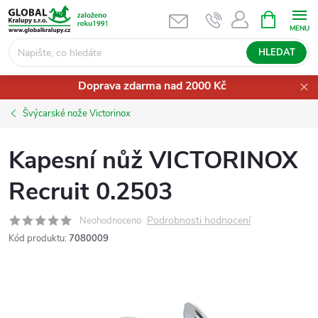
Přejít
NÁKUPNÍ
KOŠÍK
na
obsah
HLEDAT
Doprava zdarma nad 2000 Kč
Švýcarské nože Victorinox
Kapesní nůž VICTORINOX
Recruit 0.2503
Podrobnosti hodnocení
Neohodnoceno
Kód produktu:
7080009