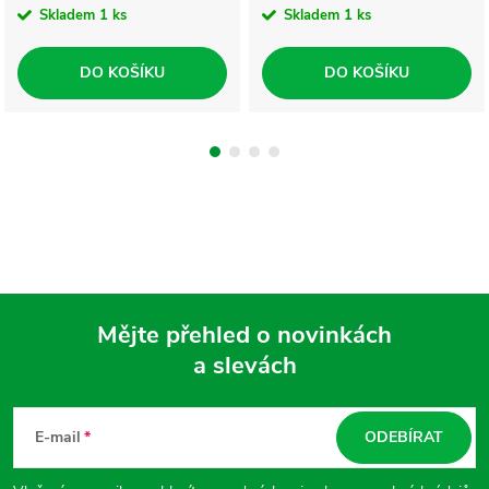
Skladem
1 ks
Skladem
1 ks
DO KOŠÍKU
DO KOŠÍKU
Mějte přehled o novinkách
a slevách
Z
á
E-mail
ODEBÍRAT