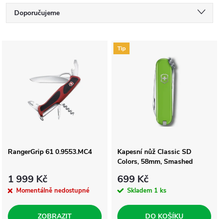
Ř
Doporučujeme
a
Nejlevnější
V
Tip
Nejdražší
z
ý
Nejprodávanější
e
p
Abecedně
n
i
í
s
RangerGrip 61 0.9553.MC4
Kapesní nůž Classic SD
p
Colors, 58mm, Smashed
p
Avocado
r
1 999 Kč
699 Kč
r
Momentálně nedostupné
Skladem
1 ks
o
ZOBRAZIT
DO KOŠÍKU