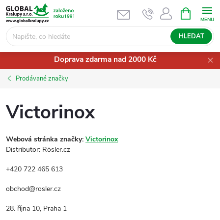
Přejít
NÁKUPNÍ
KOŠÍK
na
obsah
HLEDAT
Doprava zdarma nad 2000 Kč
Prodávané značky
Victorinox
Webová stránka značky:
Victorinox
Distributor: Rösler.cz
+420 722 465 613
obchod@rosler.cz
28. října 10, Praha 1