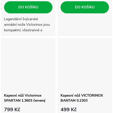
DO KOŠÍKU
DO KOŠÍKU
Legendární švýcarské
armádní nože Victorinox jsou
kompaktní, všestranné a
připravené čelit jakékoliv výzvě.
Od roku 1897 slouží jako
multifunkční pomocníci v...
Kapesní nůž Victorinox
Kapesní nůž VICTORINOX
SPARTAN 1.3603 červený
BANTAM 0.2303
799 Kč
499 Kč