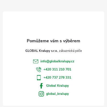
a
r
t
v
í
k
y
v
GLOBAL Kralupy s.r.o.
ý
info
@
globalkralupy.cz
p
+420 311 210 701
i
+420 737 278 331
s
Global Kralupy
u
global_kralupy