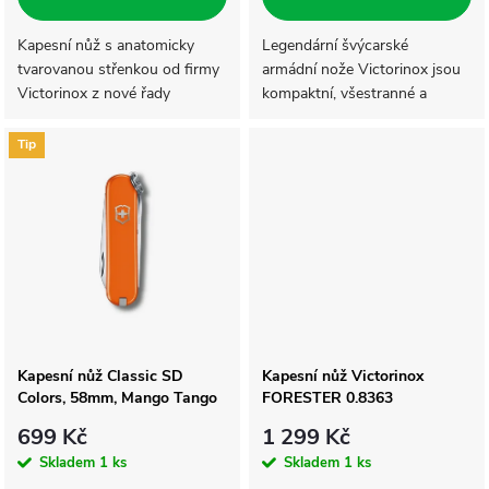
o
d
d
Kapesní nůž s anatomicky
Legendární švýcarské
tvarovanou střenkou od firmy
armádní nože Victorinox jsou
u
Victorinox z nové řady
kompaktní, všestranné a
u
Dwlémont o velikosti 130 mm
připravené čelit jakékoliv výzvě.
k
s pojistkou velké čepele.
Od roku 1897 slouží jako
Tip
k
multifunkční pomocníci v...
t
t
ů
ů
Kapesní nůž Classic SD
Kapesní nůž Victorinox
Colors, 58mm, Mango Tango
FORESTER 0.8363
699 Kč
1 299 Kč
Skladem
1 ks
Skladem
1 ks