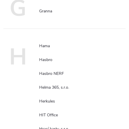
G
Granna
H
Hama
Hasbro
Hasbro NERF
Helma 365, s.r.o.
Herkules
HIT Office
Hrací karty, s.r.o.