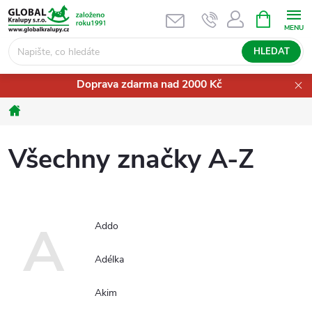
Přejít
NÁKUPNÍ
KOŠÍK
na
obsah
HLEDAT
Doprava zdarma nad 2000 Kč
Domů
Všechny značky A-Z
A
Addo
Adélka
Akim