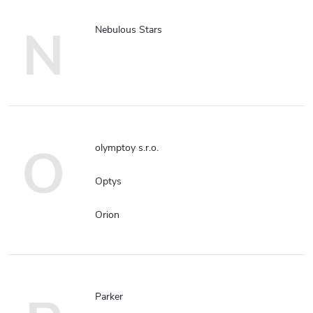
N
Nebulous Stars
O
olymptoy s.r.o.
Optys
Orion
Parker