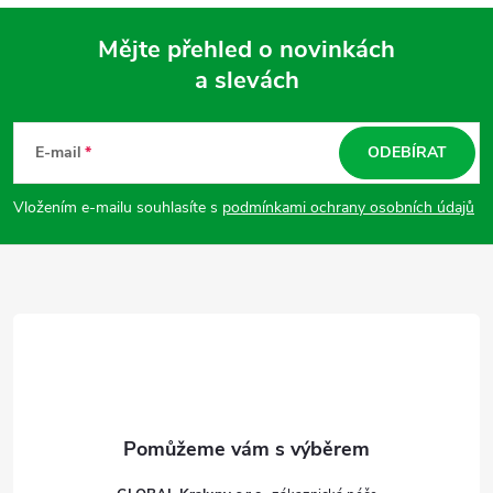
Mějte přehled o novinkách
a slevách
Z
á
E-mail
ODEBÍRAT
p
Vložením e-mailu souhlasíte s
podmínkami ochrany osobních údajů
a
t
í