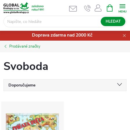
Přejít
NÁKUPNÍ
KOŠÍK
na
obsah
HLEDAT
Doprava zdarma nad 2000 Kč
Prodávané značky
Svoboda
Ř
Doporučujeme
a
Nejlevnější
V
Nejdražší
z
ý
Nejprodávanější
e