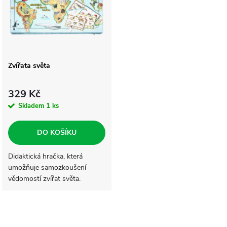
p
Abecedně
n
i
í
s
Zvířata světa
p
p
r
329 Kč
r
Skladem
1 ks
o
o
DO KOŠÍKU
d
d
Didaktická hračka, která
umožňuje samozkoušení
u
vědomostí zvířat světa.
u
k
k
O