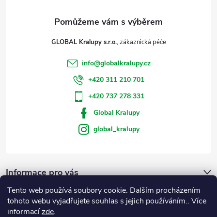
y
v
GLOBAL Kralupy s.r.o.
ý
info
@
globalkralupy.cz
p
+420 311 210 701
i
+420 737 278 331
s
Global Kralupy
u
global_kralupy
Informace pro vás
Tento web používá soubory cookie. Dalším procházením
Přijímáme online platby
tohoto webu vyjadřujete souhlas s jejich používáním.. Více
informací
zde
.