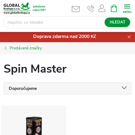
Přejít
NÁKUPNÍ
KOŠÍK
na
obsah
HLEDAT
Doprava zdarma nad 2000 Kč
Prodávané značky
Spin Master
Ř
Doporučujeme
a
Nejlevnější
V
Nejdražší
z
ý
Nejprodávanější
e