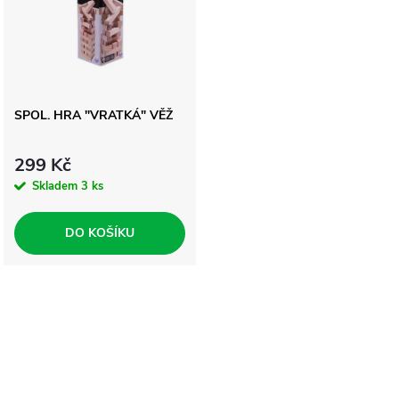
p
Abecedně
n
i
í
s
SPOL. HRA "VRATKÁ" VĚŽ
p
p
r
299 Kč
r
Skladem
3 ks
o
o
DO KOŠÍKU
d
d
u
O
u
k
v
k
l