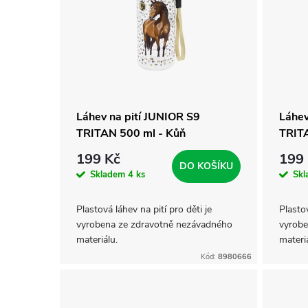
p
í
i
p
s
r
p
Láhev na pití JUNIOR S9
Láhev
o
TRITAN 500 ml - Kůň
TRITA
r
199 Kč
199
d
DO KOŠÍKU
o
Skladem
4 ks
Sk
u
d
Plastová láhev na pití pro děti je
Plastov
vyrobena ze zdravotně nezávadného
vyrobe
k
materiálu.
materiá
u
Kód:
8980666
t
k
ů