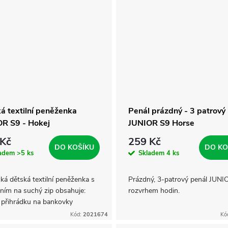
á textilní peněženka
Penál prázdný - 3 patrový
R S9 - Hokej
JUNIOR S9 Horse
 Kč
259 Kč
DO KOŠÍKU
DO KO
ladem
>5 ks
Skladem
4 ks
cká dětská textilní peněženka s
Prázdný, 3-patrový penál JUNI
áním na suchý zip obsahuje:
rozvrhem hodin.
 přihrádku na bankovky
dku s průhlednou fólií 6
Kód:
2021674
Kó
dek na různé kartičky kapsu na...