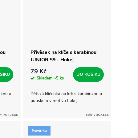
nou
Přívěsek na klíče s karabinou
JUNIOR S9 - Hokej
79 Kč
ŠÍKU
DO KOŠÍKU
Skladem
>5 ks
nkou a
Dětská klíčenka na krk s karabinkou a
potiskem v motivu hokej.
d:
7052446
Kód:
7052444
Novinka