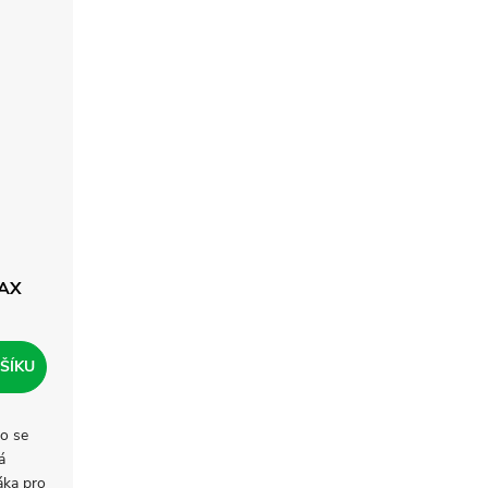
MAX
ŠÍKU
o se
á
áka pro