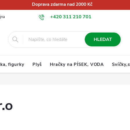
Doprava zdarma nad 2000 Kč
+420 311 210 701
jna
O nás
Obchodní podmínky
Podmínky ochrany osobních úd
info@globalkralupy.cz
HLEDAT
tka, figurky
Plyš
Hračky na PÍSEK, VODA
Svíčky,
r.o