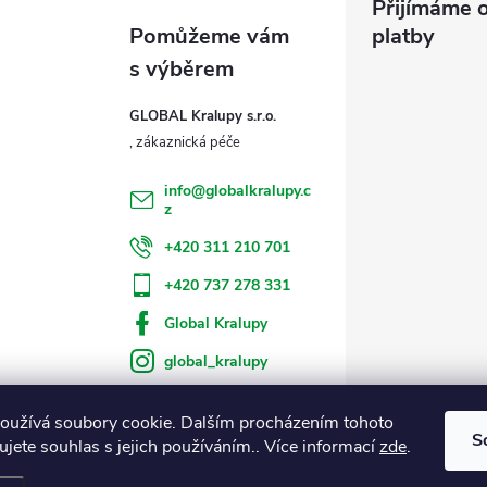
Přijímáme o
platby
GLOBAL Kralupy s.r.o.
info
@
globalkralupy.c
z
+420 311 210 701
+420 737 278 331
Global Kralupy
global_kralupy
oužívá soubory cookie. Dalším procházením tohoto
S
jete souhlas s jejich používáním.. Více informací
zde
.