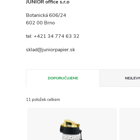
JUNIOR office s.r.o
Botanická 606/24
602 00 Brno
tel: +421 34 774 63 32
sklad@juniorpapier.sk
Ř
DOPORUČUJEME
NEJLEVN
a
11
položek celkem
z
V
e
ý
n