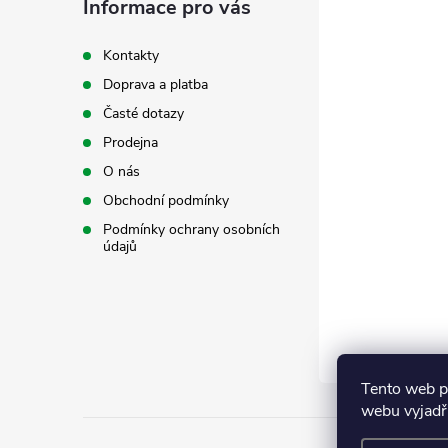
a
Informace pro vás
r
t
v
Kontakty
Doprava a platba
k
í
Časté dotazy
y
Prodejna
v
O nás
Obchodní podmínky
ý
Podmínky ochrany osobních
údajů
p
i
s
u
Tento web p
webu vyjadřu