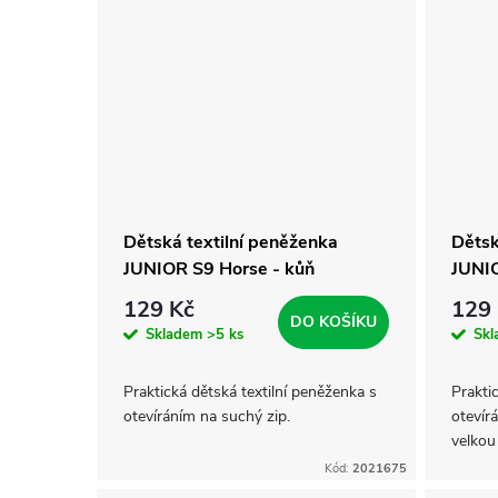
t
ů
Dětská textilní peněženka
Dětsk
JUNIOR S9 Horse - kůň
JUNIO
129 Kč
129
DO KOŠÍKU
Skladem
>5 ks
Sk
Praktická dětská textilní peněženka s
Prakti
otevíráním na suchý zip.
otevír
velkou
přihrá
Kód:
2021675
přihrá