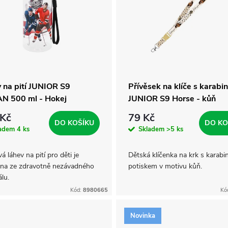
 na pití JUNIOR S9
Přívěsek na klíče s karabi
N 500 ml - Hokej
JUNIOR S9 Horse - kůň
 Kč
79 Kč
DO KOŠÍKU
DO KO
ladem
4 ks
Skladem
>5 ks
á láhev na pití pro děti je
Dětská klíčenka na krk s karabi
na ze zdravotně nezávadného
potiskem v motivu kůň.
lu.
Kód:
8980665
Kó
Novinka