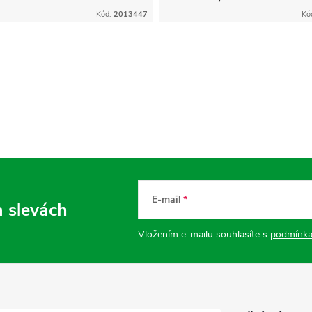
uložení sešitů a knih.
Kód:
2013447
Kó
E-mail
a slevách
Vložením e-mailu souhlasíte s
podmínka