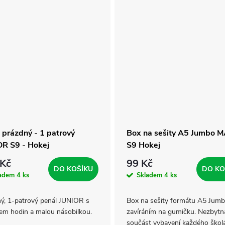
 prázdný - 1 patrový
Box na sešity A5 Jumbo 
R S9 - Hokej
S9 Hokej
 Kč
99 Kč
DO KOŠÍKU
DO KO
ladem
4 ks
Skladem
4 ks
ý, 1-patrový penál JUNIOR s
Box na sešity formátu A5 Jumb
em hodin a malou násobilkou.
zavíráním na gumičku. Nezbytn
součást vybavení každého škol