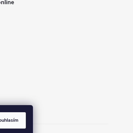
nline
ouhlasím