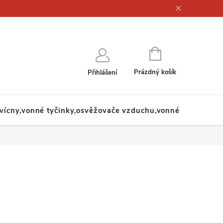
ajů
NÁKUPNÍ
KOŠÍK
Prázdný košík
Přihlášení
svícny,vonné tyčinky,osvěžovače vzduchu,vonné oleje
Zb