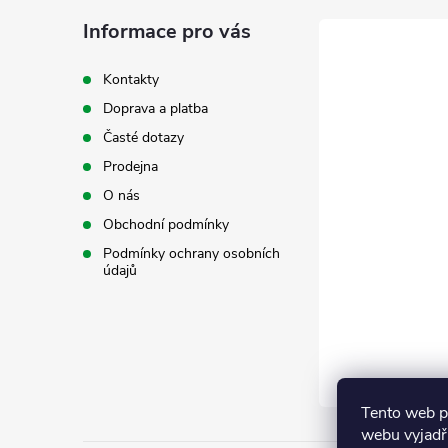
p
a
Informace pro vás
r
t
v
Kontakty
Doprava a platba
k
í
Časté dotazy
y
Prodejna
v
O nás
Obchodní podmínky
ý
Podmínky ochrany osobních
údajů
p
i
s
u
Tento web p
webu vyjadřu