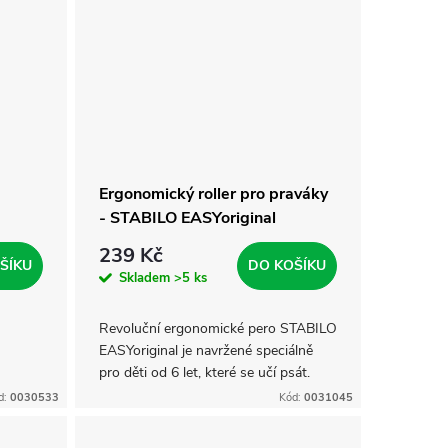
Ergonomický roller pro praváky
- STABILO EASYoriginal
239 Kč
ŠÍKU
DO KOŠÍKU
Skladem
>5 ks
Revoluční ergonomické pero STABILO
EASYoriginal je navržené speciálně
pro děti od 6 let, které se učí psát.
Roller s novým designem podporuje
d:
0030533
Kód:
0031045
správný úchop a pohodlné držení –...