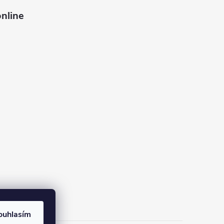
nline
ouhlasím