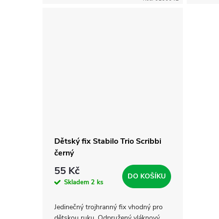
Ořezávátko je bez zásobníku. Tip: K
barvě 
tomuto...
barev,..
Dětský fix Stabilo Trio Scribbi
černý
55 Kč
DO KOŠÍKU
Skladem
2 ks
Jedinečný trojhranný fix vhodný pro
dětskou ruku. Odpružený vláknový