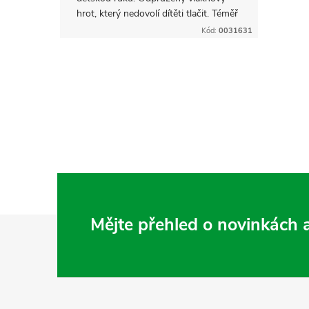
hrot, který nedovolí dítěti tlačit. Téměř
nezničitelný. Protiskluzový povrch a
Kód:
0031631
trojhranný tvar podporuje...
O
v
l
á
d
Z
Mějte přehled o novinkách
a
c
á
í
p