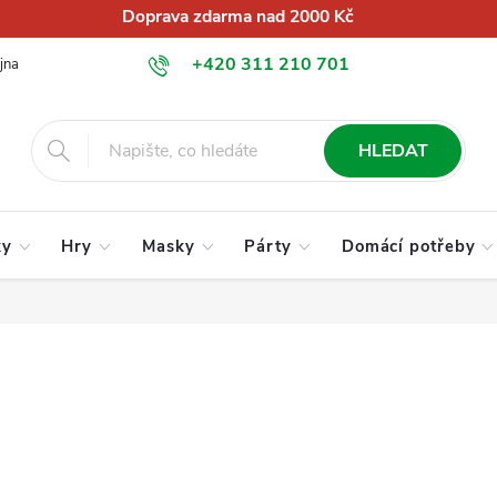
Doprava zdarma nad 2000 Kč
+420 311 210 701
jna
O nás
Obchodní podmínky
Podmínky ochrany osobních úd
info@globalkralupy.cz
HLEDAT
ky
Hry
Masky
Párty
Domácí potřeby