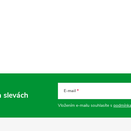
E-mail
a slevách
Vložením e-mailu souhlasíte s
podmínka