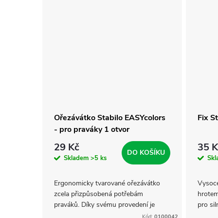
ů
t
ů
Ořezávátko Stabilo EASYcolors
Fix S
- pro praváky 1 otvor
29 Kč
35 K
DO KOŠÍKU
Skladem
>5 ks
Sk
Ergonomicky tvarované ořezávátko
Vysoce
zcela přizpůsobená potřebám
hrotem
praváků. Díky svému provedení je
pro sil
vhodné pro silné tužky a pastelky.
plasto
Kód:
0100042