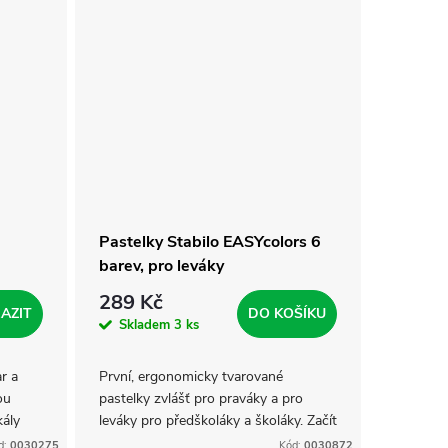
Pastelky Stabilo EASYcolors 6
barev, pro leváky
289 Kč
AZIT
DO KOŠÍKU
Skladem
3 ks
r a
První, ergonomicky tvarované
ou
pastelky zvlášť pro praváky a pro
kály
leváky pro předškoláky a školáky. Začít
 Evropě
se právným držením pastelky? Na to
d:
0030275
Kód:
0030872