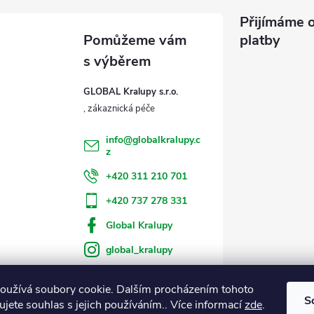
Přijímáme o
platby
GLOBAL Kralupy s.r.o.
info
@
globalkralupy.c
z
+420 311 210 701
+420 737 278 331
Global Kralupy
global_kralupy
oužívá soubory cookie. Dalším procházením tohoto
S
jete souhlas s jejich používáním.. Více informací
zde
.