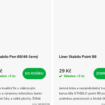
tabilo Pen 68/46 černý
Liner Stabilo Point 88
č
29 Kč
DO KOŠÍKU
ZOBR
ladem
>5 ks
Skladem
>5 ks
 kvalitní fix s vláknovým
Jemná linka a nezaměnitelný tva
 a výraznou intenzitou barev
barva těla STABILO point 88 js
né čáry a velké plochy. Štíhlé
známkou preciznosti a široké š
vé tělo a prodyšný uzávěr v
barev. Ne nadarmo je na trhu v
Kód:
0030329
Kó