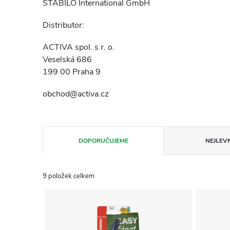
STABILO International GmbH
Distributor:
ACTIVA spol. s r. o.
Veselská 686
199 00 Praha 9
obchod@activa.cz
Ř
DOPORUČUJEME
NEJLEVN
a
9
položek celkem
z
V
e
ý