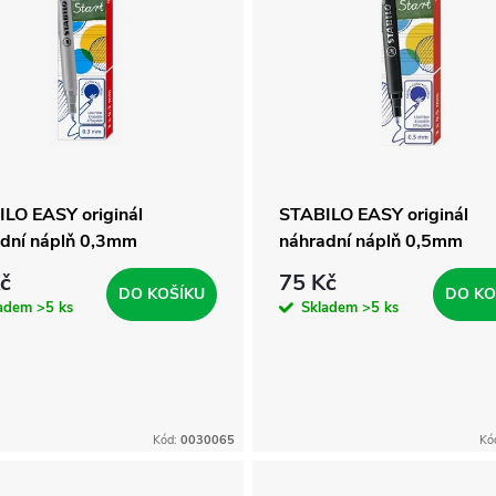
LO EASY originál
STABILO EASY originál
dní náplň 0,3mm
náhradní náplň 0,5mm
č
75 Kč
DO KOŠÍKU
DO KO
ladem
>5 ks
Skladem
>5 ks
Kód:
0030065
Kó