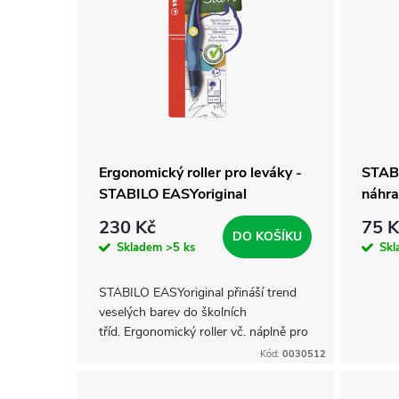
n
p
í
i
p
s
r
p
Ergonomický roller pro leváky -
STABI
o
STABILO EASYoriginal
náhra
r
230 Kč
75 K
d
DO KOŠÍKU
o
Skladem
>5 ks
Sk
u
d
STABILO EASYoriginal přináší trend
veselých barev do školních
k
tříd. Ergonomický roller vč. náplně pro
u
začínající písaře a školáky od 6 let byl
Kód:
0030512
t
vyvinut ve speciální verzi...
k