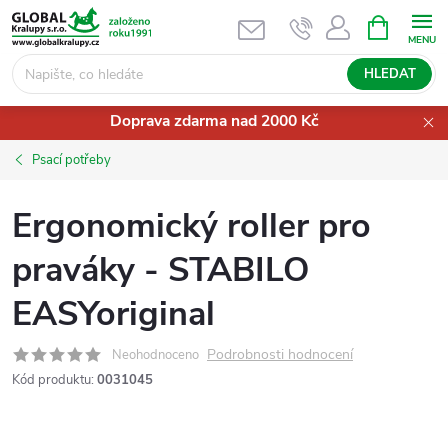
Přejít
NÁKUPNÍ
KOŠÍK
na
obsah
HLEDAT
Doprava zdarma nad 2000 Kč
Psací potřeby
Ergonomický roller pro
praváky - STABILO
EASYoriginal
Podrobnosti hodnocení
Neohodnoceno
Kód produktu:
0031045