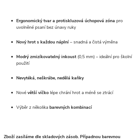
Ergonomický tvar a protiskluzová úchopová zóna
pro
uvolněné psaní bez únavy ruky
Nový hrot s každou náplní
– snadná a čistá výměna
Modrý zmizíkovatelný inkoust
(0,5 mm) – ideální pro školní
použití
Nevytéká, neškrábe, nedělá kaňky
Nové
větší víčko
lépe chrání hrot a méně se ztrácí
Výběr z několika
barevných kombinací
Zboží zasíláme dle skladových zásob. Případnou barevnou