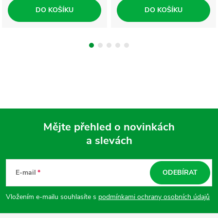
DO KOŠÍKU
DO KOŠÍKU
Mějte přehled o novinkách
a slevách
Z
á
E-mail
ODEBÍRAT
p
Vložením e-mailu souhlasíte s
podmínkami ochrany osobních údajů