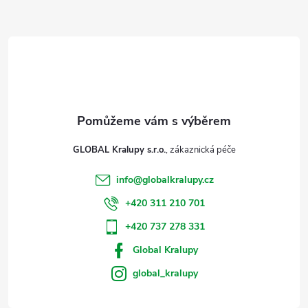
a
t
í
GLOBAL Kralupy s.r.o.
info
@
globalkralupy.cz
+420 311 210 701
+420 737 278 331
Global Kralupy
global_kralupy