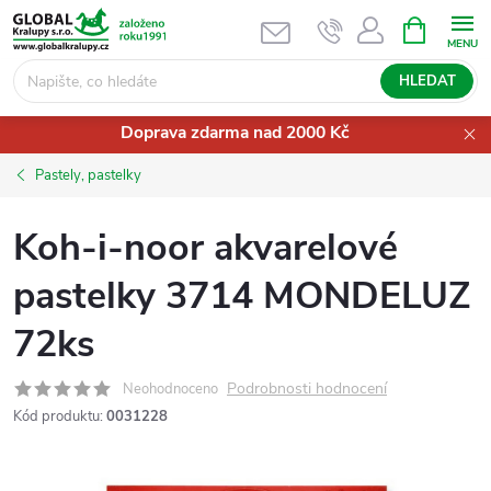
Přejít
NÁKUPNÍ
KOŠÍK
na
obsah
HLEDAT
Doprava zdarma nad 2000 Kč
Pastely, pastelky
Koh-i-noor akvarelové
pastelky 3714 MONDELUZ
72ks
Podrobnosti hodnocení
Neohodnoceno
Kód produktu:
0031228