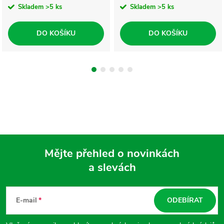
Skladem
>5 ks
Skladem
>5 ks
DO KOŠÍKU
DO KOŠÍKU
Mějte přehled o novinkách
a slevách
Z
á
E-mail
ODEBÍRAT