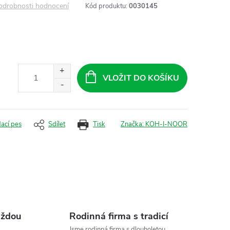
odrobnosti hodnocení
Kód produktu:
0030145
VLOŽIT DO KOŠÍKU
dací pes
Sdílet
Tisk
Značka:
KOH-I-NOOR
aždou
Rodinná firma s tradicí
Jsme rodinná firma s dlouholetou