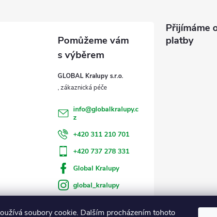
Přijímáme o
platby
GLOBAL Kralupy s.r.o.
info
@
globalkralupy.c
z
+420 311 210 701
+420 737 278 331
Global Kralupy
global_kralupy
oužívá soubory cookie. Dalším procházením tohoto