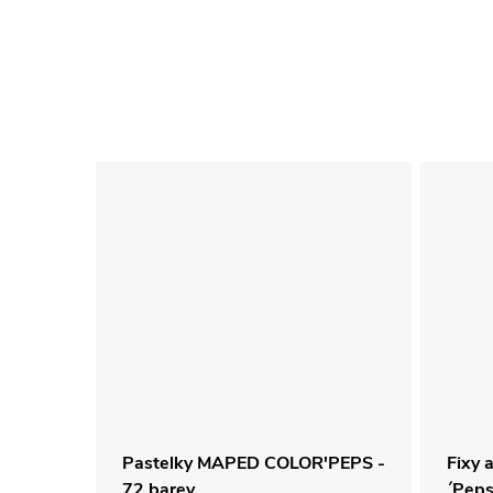
eckých
Pastelky MAPED COLOR'PEPS -
Fixy 
72 barev
´Peps