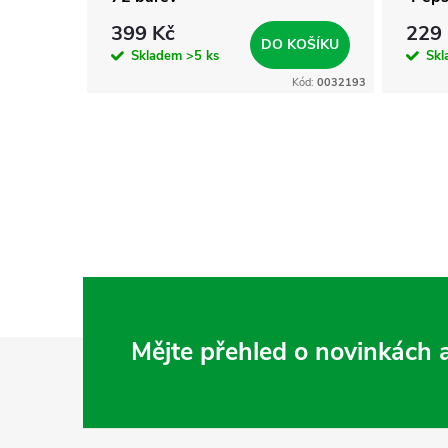
399 Kč
229
KOŠÍKU
DO KOŠÍKU
Skladem
>5 ks
Sk
Kód:
0032310
Kód:
0032193
Z
Mějte přehled o novinkách
á