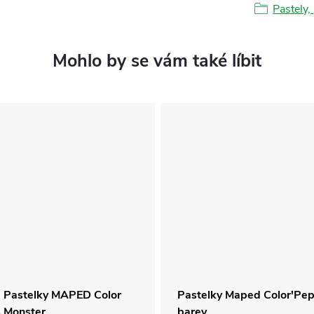
Pastely,
a Pastelky MAPED Color
Pastelky Maped Color'Pe
 Monster
barev