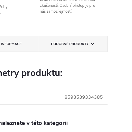
zkušeností. Osobní přístup je pro
řeby,
nás samozřejmostí.
a
Í INFORMACE
PODOBNÉ PRODUKTY
etry produktu:
8593539334385
aleznete v této kategorii