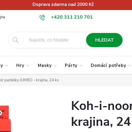
Doprava zdarma nad 2000 Kč
+420 311 210 701
jna
O nás
Obchodní podmínky
Podmínky ochrany osobních úd
info@globalkralupy.cz
HLEDAT
ky
Hry
Masky
Párty
Domácí potřeby
or pastelky JUMBO - krajina, 24 ks
Koh-i-noo
krajina, 24