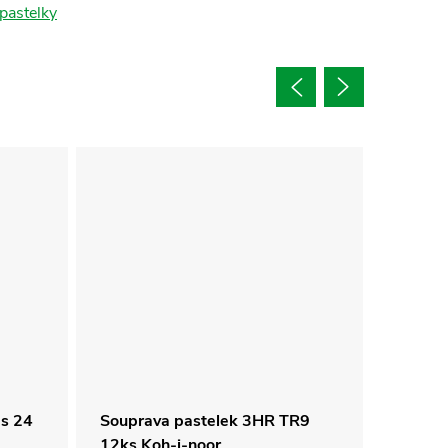
 pastelky
ps 24
Souprava pastelek 3HR TR9
Pastel
12ks Koh-i-noor
Strong