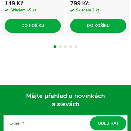
149 Kč
799 Kč
Skladem
>5 ks
Skladem
2 ks
DO KOŠÍKU
DO KOŠÍKU
Mějte přehled o novinkách
a slevách
Z
á
E-mail
ODEBÍRAT