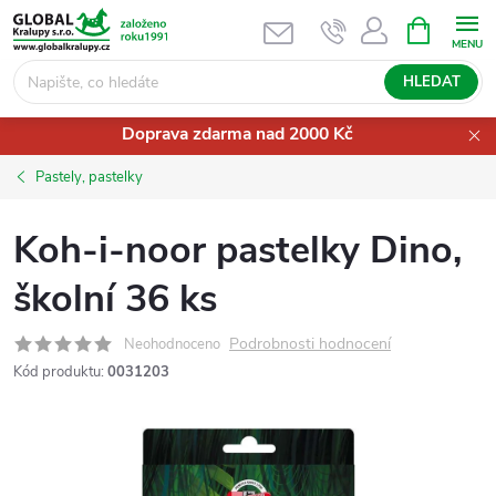
Přejít
NÁKUPNÍ
KOŠÍK
na
obsah
HLEDAT
Doprava zdarma nad 2000 Kč
Pastely, pastelky
Koh-i-noor pastelky Dino,
školní 36 ks
Podrobnosti hodnocení
Neohodnoceno
Kód produktu:
0031203