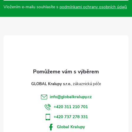
p
Vložením e-mailu souhlasíte s
podmínkami ochrany osobních údajů
a
t
í
GLOBAL Kralupy s.r.o.
info
@
globalkralupy.cz
+420 311 210 701
+420 737 278 331
Global Kralupy