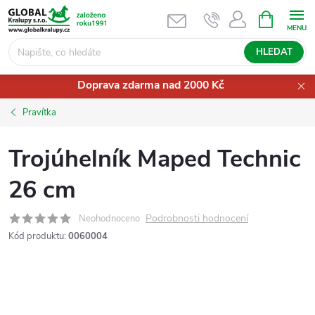
Přejít
NÁKUPNÍ
KOŠÍK
na
obsah
HLEDAT
Doprava zdarma nad 2000 Kč
Pravítka
Trojúhelník Maped Technic
26 cm
Podrobnosti hodnocení
Neohodnoceno
Kód produktu:
0060004