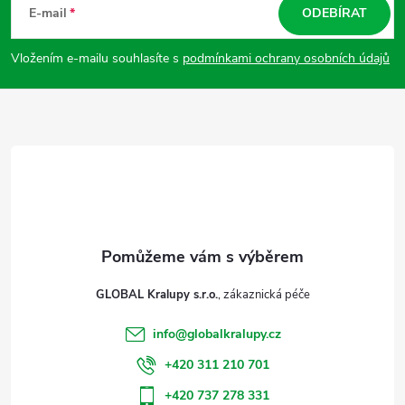
á
E-mail
ODEBÍRAT
p
Vložením e-mailu souhlasíte s
podmínkami ochrany osobních údajů
a
t
í
GLOBAL Kralupy s.r.o.
info
@
globalkralupy.cz
+420 311 210 701
+420 737 278 331