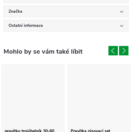
Značka
Ostatní informace
pravítko trojúhelník 30-60
Pravítka rýsovací set