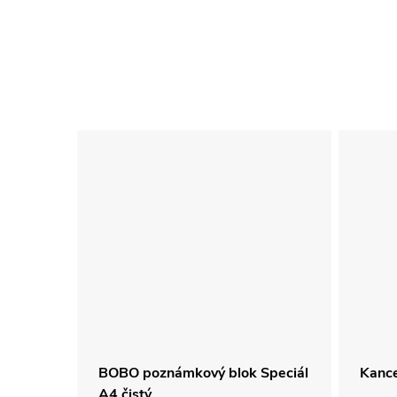
s
BOBO poznámkový blok Speciál
Kance
 &
A4 čistý