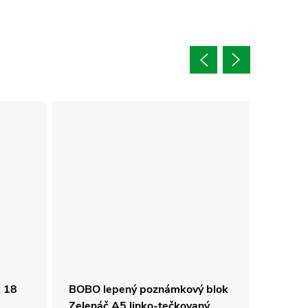
x 18
BOBO lepený poznámkový blok
Kroužk
Zelenáč A5 linko-tečkovaný
Ernest