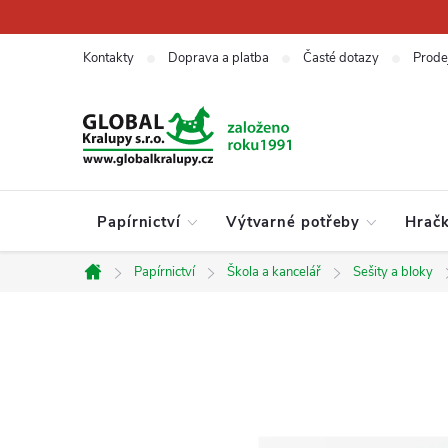
Přejít
na
obsah
Kontakty
Doprava a platba
Časté dotazy
Prode
Papírnictví
Výtvarné potřeby
Hrač
Papírnictví
Škola a kancelář
Sešity a bloky
Domů