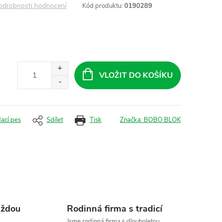
odrobnosti hodnocení
Kód produktu:
0190289
VLOŽIT DO KOŠÍKU
dací pes
Sdílet
Tisk
Značka:
BOBO BLOK
aždou
Rodinná firma s tradicí
Jsme rodinná firma s dlouholetou