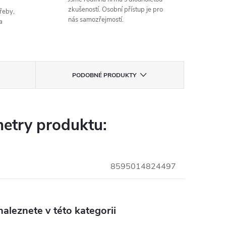
zkušeností. Osobní přístup je pro
řeby,
nás samozřejmostí.
a
PODOBNÉ PRODUKTY
etry produktu:
8595014824497
aleznete v této kategorii