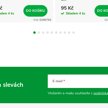
č
95 Kč
DO KOŠÍKU
DO KO
ladem
4 ks
Skladem
4 ks
Kód:
0190792
Kó
E-mail
a slevách
Vložením e-mailu souhlasíte s
podmínka