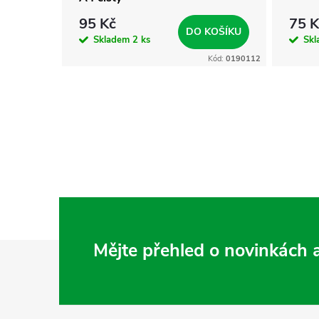
95 Kč
75 K
KOŠÍKU
DO KOŠÍKU
Skladem
2 ks
Sk
Kód:
0190035
Kód:
0190112
Z
Mějte přehled o novinkách
á