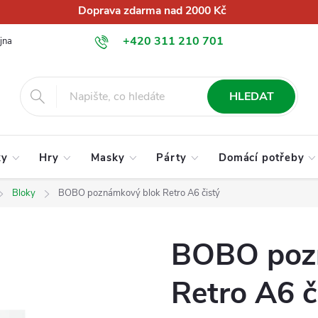
Doprava zdarma nad 2000 Kč
+420 311 210 701
jna
O nás
Obchodní podmínky
Podmínky ochrany osobních úd
info@globalkralupy.cz
HLEDAT
ky
Hry
Masky
Párty
Domácí potřeby
Bloky
BOBO poznámkový blok Retro A6 čistý
BOBO poz
Retro A6 č