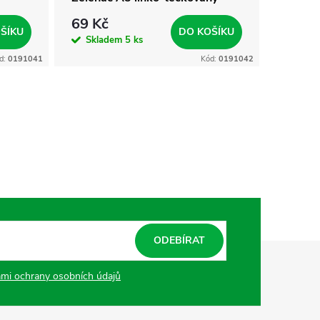
69 Kč
75 Kč
ŠÍKU
DO KOŠÍKU
Skladem
5 ks
Skla
d:
0191041
Kód:
0191042
ODEBÍRAT
mi ochrany osobních údajů