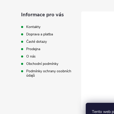
p
a
Informace pro vás
t
Kontakty
Doprava a platba
í
Časté dotazy
Prodejna
O nás
Obchodní podmínky
Podmínky ochrany osobních
údajů
Tento web p