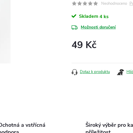
P
Neohodnoceno
Skladem
4 ks
Možnosti doručení
49 Kč
Měrná
cena:
Dotaz k produktu
Hlí
Ochotná a vstřícná
Široký výběr pro k
podpora
příležitost