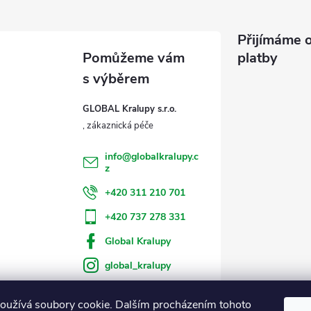
Přijímáme o
platby
GLOBAL Kralupy s.r.o.
info
@
globalkralupy.c
z
+420 311 210 701
+420 737 278 331
Global Kralupy
global_kralupy
oužívá soubory cookie. Dalším procházením tohoto