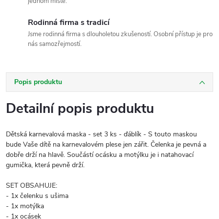
jednom místě.
Rodinná firma s tradicí
Jsme rodinná firma s dlouholetou zkušeností. Osobní přístup je pro
nás samozřejmostí.
Popis produktu
Detailní popis produktu
Dětská karnevalová maska - set 3 ks - ďáblík - S touto maskou
bude Vaše dítě na karnevalovém plese jen zářit. Čelenka je pevná a
dobře drží na hlavě. Součástí ocásku a motýlku je i natahovací
gumička, která pevně drží.
SET OBSAHUJE:
- 1x čelenku s ušima
- 1x motýlka
- 1x ocásek