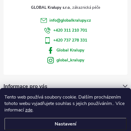
GLOBAL Kralupy s.r.o.
info
@
globalkralupy.cz
+420 311 210 701
+420 737 278 331
Global Kralupy
global_kralupy
Informace pro vás
Tento web používá soubory cookie. Dalším procházením
Přijímáme online platby
tohoto webu vyjadřujete souhlas s jejich používáním.. Více
informací
zde
.
Nastavení