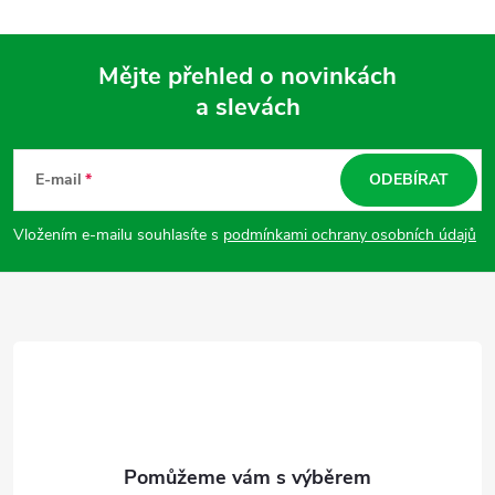
Mějte přehled o novinkách
a slevách
Z
á
E-mail
ODEBÍRAT
p
Vložením e-mailu souhlasíte s
podmínkami ochrany osobních údajů
a
t
í