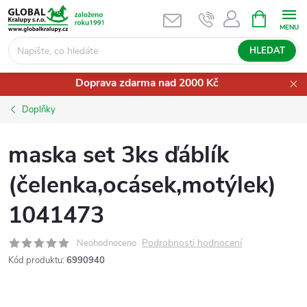
Přejít
NÁKUPNÍ
KOŠÍK
na
obsah
HLEDAT
Doprava zdarma nad 2000 Kč
Doplňky
maska set 3ks ďáblík
(čelenka,ocásek,motýlek)
1041473
Podrobnosti hodnocení
Neohodnoceno
Kód produktu:
6990940