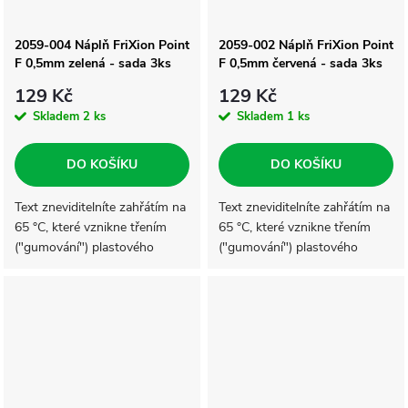
2059-004 Náplň FriXion Point
2059-002 Náplň FriXion Point
F 0,5mm zelená - sada 3ks
F 0,5mm červená - sada 3ks
129 Kč
129 Kč
Skladem
2 ks
Skladem
1 ks
DO KOŠÍKU
DO KOŠÍKU
Text zneviditelníte zahřátím na
Text zneviditelníte zahřátím na
65 °C, které vznikne třením
65 °C, které vznikne třením
("gumování") plastového
("gumování") plastového
zakončení rolleru na papíře.
zakončení rolleru na papíře.
Znovu se objeví při teplotě
Znovu se objeví při teplotě
nižší než -15 °C.
nižší než -15 °C.Napsaný text
lze...