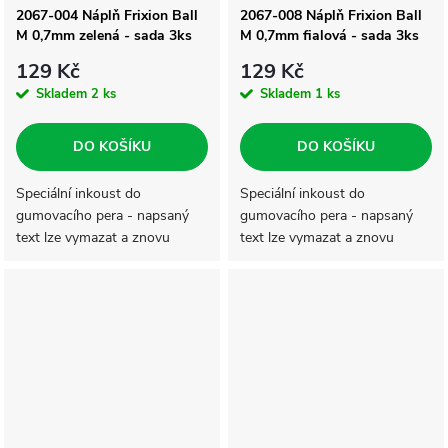
2067-004 Náplň Frixion Ball
2067-008 Náplň Frixion Ball
M 0,7mm zelená - sada 3ks
M 0,7mm fialová - sada 3ks
129 Kč
129 Kč
Skladem
2 ks
Skladem
1 ks
DO KOŠÍKU
DO KOŠÍKU
Speciální inkoust do
Speciální inkoust do
gumovacího pera - napsaný
gumovacího pera - napsaný
text lze vymazat a znovu
text lze vymazat a znovu
přepsat na tomtéž místě. Text
přepsat na tomtéž místě. Text
zneviditelníte zahřátím na 65
zneviditelníte zahřátím na 65
°C, které vznikne třením
°C, které vznikne třením
("gumování")...
("gumování")...