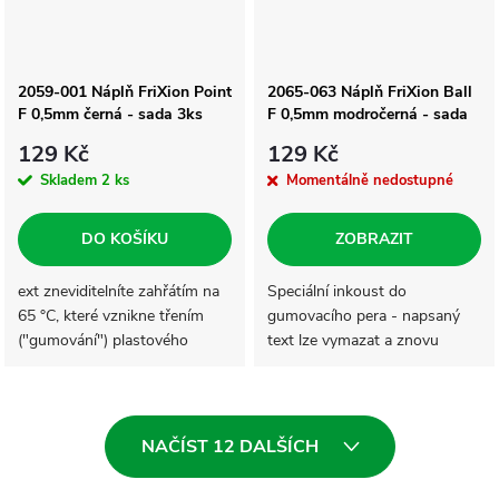
2059-001 Náplň FriXion Point
2065-063 Náplň FriXion Ball
F 0,5mm černá - sada 3ks
F 0,5mm modročerná - sada
3ks
129 Kč
129 Kč
Skladem
2 ks
Momentálně nedostupné
DO KOŠÍKU
ZOBRAZIT
ext zneviditelníte zahřátím na
Speciální inkoust do
65 °C, které vznikne třením
gumovacího pera - napsaný
("gumování") plastového
text lze vymazat a znovu
zakončení rolleru na papíře.
přepsat na tomtéž místě. Text
Znovu se objeví při teplotě
zneviditelníte zahřátím na 65
nižší než -15 °C.Napsaný text
°C, které vznikne třením
O
lze...
("gumování")...
NAČÍST 12 DALŠÍCH
v