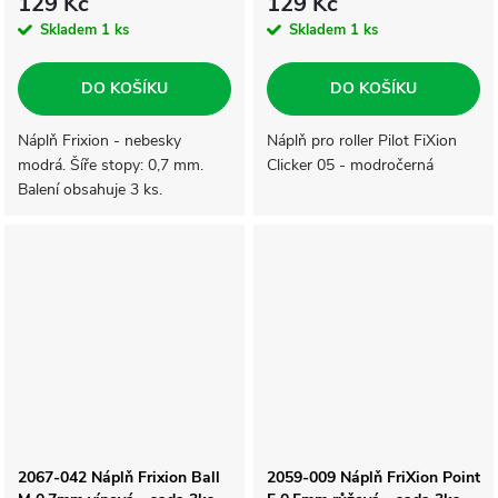
129 Kč
129 Kč
Skladem
1 ks
Skladem
1 ks
DO KOŠÍKU
DO KOŠÍKU
Náplň Frixion - nebesky
Náplň pro roller Pilot FiXion
modrá. Šíře stopy: 0,7 mm.
Clicker 05 - modročerná
Balení obsahuje 3 ks.
2067-042 Náplň Frixion Ball
2059-009 Náplň FriXion Point