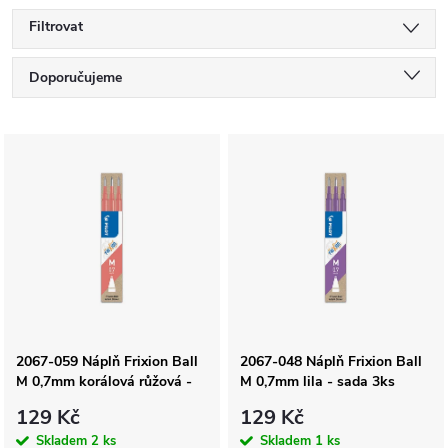
Filtrovat
Ř
Doporučujeme
a
Nejlevnější
V
Nejdražší
z
ý
Nejprodávanější
e
p
Abecedně
n
i
í
s
2067-059 Náplň Frixion Ball
2067-048 Náplň Frixion Ball
p
M 0,7mm korálová růžová -
M 0,7mm lila - sada 3ks
p
sada 3ks
r
129 Kč
129 Kč
Skladem
2 ks
Skladem
1 ks