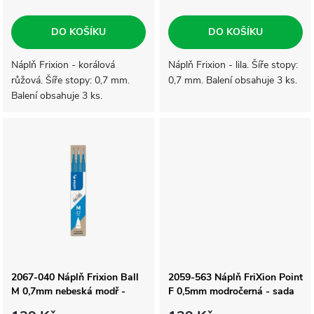
r
o
o
DO KOŠÍKU
DO KOŠÍKU
d
d
Náplň Frixion - korálová
Náplň Frixion - lila. Šíře stopy:
růžová. Šíře stopy: 0,7 mm.
0,7 mm. Balení obsahuje 3 ks.
u
Balení obsahuje 3 ks.
u
k
k
t
t
ů
ů
2067-040 Náplň Frixion Ball
2059-563 Náplň FriXion Point
M 0,7mm nebeská modř -
F 0,5mm modročerná - sada
sada 3ks
3ks