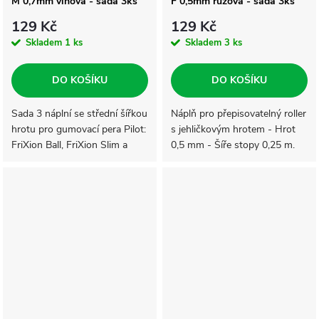
M 0,7mm vínová - sada 3ks
F 0,5mm růžová - sada 3ks
129 Kč
129 Kč
Skladem
1 ks
Skladem
3 ks
DO KOŠÍKU
DO KOŠÍKU
Sada 3 náplní se střední šířkou
Náplň pro přepisovatelný roller
hrotu pro gumovací pera Pilot:
s jehličkovým hrotem - Hrot
FriXion Ball, FriXion Slim a
0,5 mm - Šíře stopy 0,25 m.
FriXion Clicke
Sada obsahuje 3 kusy náplní.
Text zneviditelníte zahřátím na
65 °C, které vznikne...