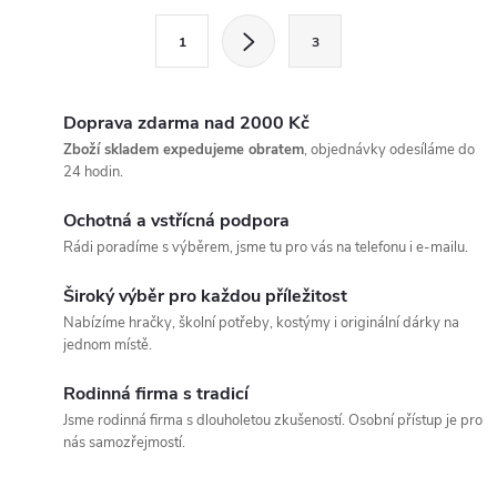
l
S
1
3
t
á
r
d
á
Doprava zdarma nad 2000 Kč
a
n
Zboží skladem expedujeme obratem
, objednávky odesíláme do
24 hodin.
k
c
o
Ochotná a vstřícná podpora
í
v
Rádi poradíme s výběrem, jsme tu pro vás na telefonu i e-mailu.
á
p
Široký výběr pro každou příležitost
n
Nabízíme hračky, školní potřeby, kostýmy i originální dárky na
r
í
jednom místě.
v
Rodinná firma s tradicí
k
Jsme rodinná firma s dlouholetou zkušeností. Osobní přístup je pro
nás samozřejmostí.
y