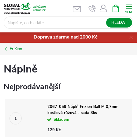
Přejít
NÁKUPNÍ
KOŠÍK
na
obsah
HLEDAT
Doprava zdarma nad 2000 Kč
FriXion
Náplně
Nejprodávanější
2067-059 Náplň Frixion Ball M 0,7mm
korálová růžová - sada 3ks
Skladem
129 Kč